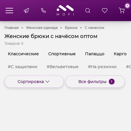
0
Главная
Женская одежда
Брюки
C начесом
Главная
Женская одежда
Брюки
C начесом
Женские брюки с начёсом оптом
Товаров:
0
Классические
Спортивные
Палаццо
Карго
#С защипами
#Вельветовые
#На резинки
#
Сортировка
Все фильтры
1