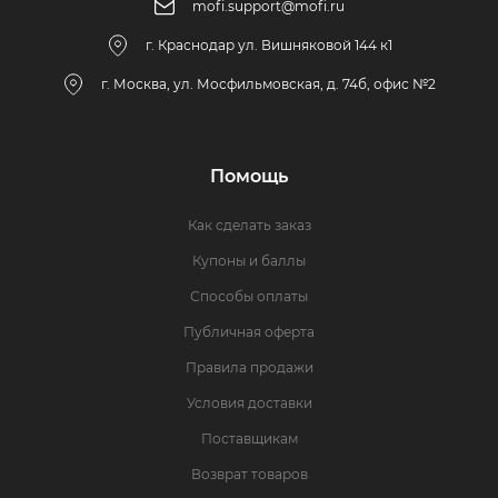
mofi.support@mofi.ru
г. Краснодар ул. Вишняковой 144 к1
г. Москва, ул. Мосфильмовская, д. 74б, офис №2
Помощь
Как сделать заказ
Купоны и баллы
Способы оплаты
Публичная оферта
Правила продажи
Условия доставки
Поставщикам
Возврат товаров