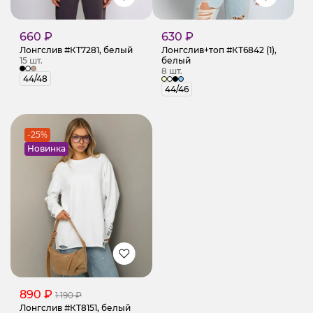
660 ₽
630 ₽
Лонгслив #КТ7281, белый
Лонгслив+топ #КТ6842 (1),
15 шт.
белый
8 шт.
44/48
44/46
-25%
Новинка
890 ₽
1 190 ₽
Лонгслив #КТ8151, белый