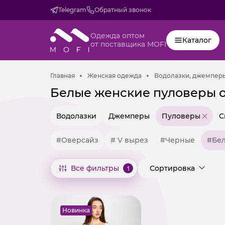
Telegram
Обратный звонок
Одежда оптом
Каталог
от поставщика MOFI
Главная
Женская одежда
Главная
Женская одежда
Водолазки, джемперы
Белые женские пуловеры 
Водолазки
Джемперы
Пуловеры
С
#Оверсайз
# V вырез
#Черные
#Бе
Все фильтры
1
Сортировка
Новинка