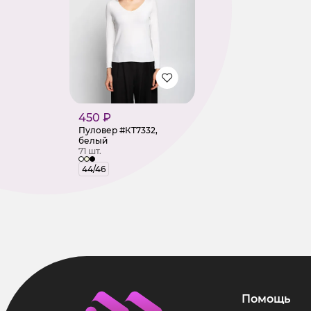
450 ₽
Пуловер #КТ7332,
белый
71 шт.
44/46
Помощь