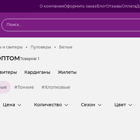
О компании
Оформить заказ
Блог
Отзывы
Оплата
Д
Водолазки, джемперы и свитеры
Пуловеры
Белые
 и свитеры
Пуловеры
Белые
оптом
Товаров:
1
витеры
Кардиганы
Жилеты
лые
#Тонкие
#Хлопковые
Цена
Количество
Сезон
Цвет