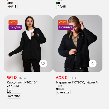
1 шт.
1 шт.
44/48
44/48
-29%
-28%
Скидка
Новинка
561 ₽
608 ₽
840 ₽
890 ₽
Кардиган #КТ6246-1,
Кардиган #КТ2010, чёрный
чёрный
1 шт.
1 шт.
oversize
oversize