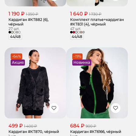
1 190 ₽
1 640 ₽
1 350 ₽
1 730 ₽
Кардиган #КТ882 (6),
Комплект платье+кардиган
чёрный
#КТ831 (4), чёрный
27 шт.
47 шт.
44/48
44/48
-64%
-19%
Акция
Новинка
499 ₽
684 ₽
1 400 ₽
900 ₽
Кардиган #КТ870, чёрный
Кардиган #КТ6166, чёрный