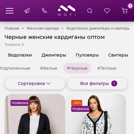
0
Главная
Женская одежда
В
Главная
Женская одежда
Водолазки, джемперы и свитеры
Черные женские кардиганы оптом
Товаров:
8
Водолазки
Джемперы
Пуловеры
Свитеры
#Удлиненные
#Белые
#Черные
#Теплые
Сортировка
Все фильтры
1
Новинка
-26%
Новинка