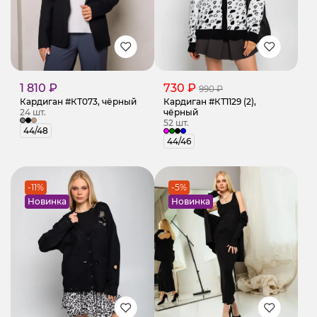
1 810 ₽
730 ₽
990 ₽
Кардиган #КТ073, чёрный
Кардиган #КТ1129 (2),
24 шт.
чёрный
52 шт.
44/48
44/46
-11%
-5%
Новинка
Новинка