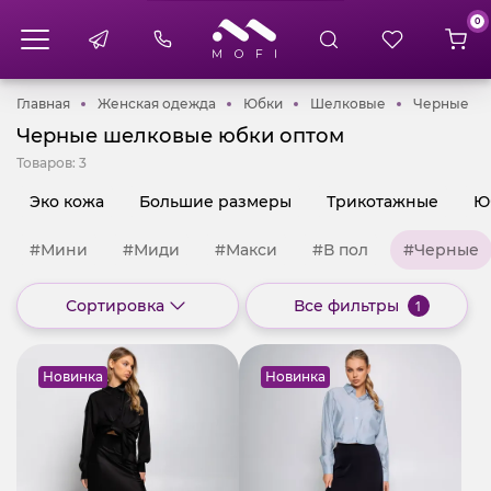
0
Главная
Женская одежда
Юбки
Шелковые
Че
Главная
Женская одежда
Юбки
Шелковые
Черные
Черные шелковые юбки оптом
Товаров:
3
Эко кожа
Большие размеры
Трикотажные
Ю
#Мини
#Миди
#Макси
#В пол
#Черные
Сортировка
Все фильтры
1
Новинка
Новинка