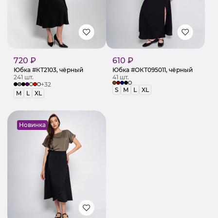
720 ₽
610 ₽
Юбка #КТ2103, чёрный
Юбка #ОКТ095011, чёрный
241 шт.
41 шт.
+32
S
M
L
XL
M
L
XL
Новинка