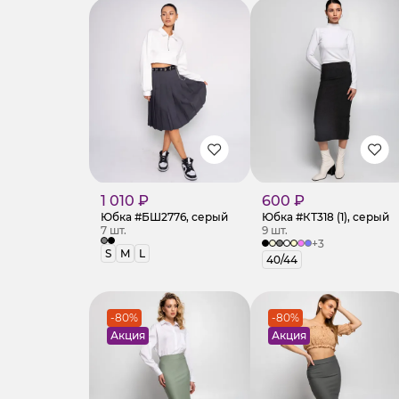
1 010 ₽
600 ₽
Юбка #БШ2776, серый
Юбка #КТ318 (1), серый
7 шт.
9 шт.
+3
S
M
L
40/44
-80%
-80%
Акция
Акция