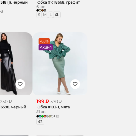
18 (1), чёрный
Юбка #КТ8668, графит
6 шт.
+3
S
M
L
XL
-65%
Акция
199 ₽
 250 ₽
570 ₽
6598, чёрный
Юбка #103-1, мята
51 шт.
+10
42