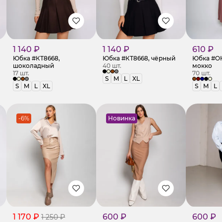
1 140 ₽
1 140 ₽
610 ₽
Юбка #КТ8668,
Юбка #КТ8668, чёрный
Юбка #ОК
шоколадный
40 шт.
мокко
17 шт.
70 шт.
S
M
L
XL
S
M
L
XL
S
M
L
-6%
Новинка
1 170 ₽
600 ₽
600 ₽
1 250 ₽