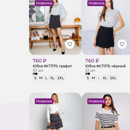
Новинка
Новинка
760 ₽
760 ₽
Юбка #КТ1179, графит
Юбка #КТ1179, чёрный
30 шт.
22 шт.
S
M
L
XL
2XL
S
M
L
XL
2XL
Новинка
Новинка