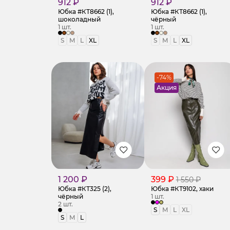
912 ₽
912 ₽
Юбка #КТ8662 (1),
Юбка #КТ8662 (1),
шоколадный
чёрный
1 шт.
1 шт.
S
M
L
XL
S
M
L
XL
-74%
Акция
1 200 ₽
399 ₽
1 550 ₽
Юбка #КТ325 (2),
Юбка #КТ9102, хаки
чёрный
1 шт.
2 шт.
S
M
L
XL
S
M
L