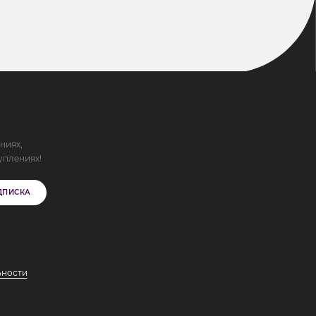
ниях,
уплениях!
ДПИСКА
ьности