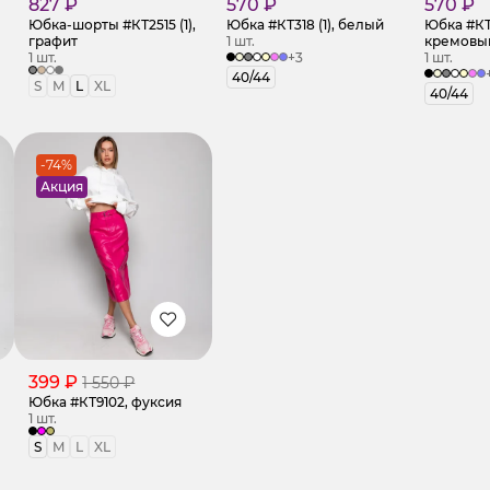
827 ₽
570 ₽
570 ₽
Юбка-шорты #КТ2515 (1),
Юбка #КТ318 (1), белый
Юбка #КТ3
графит
1 шт.
кремовы
1 шт.
+3
1 шт.
40/44
S
M
L
XL
40/44
-74%
Акция
399 ₽
1 550 ₽
Юбка #КТ9102, фуксия
1 шт.
S
M
L
XL