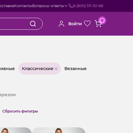
оставка
Контакты
Вопросы-ответы
8 (800) 511-50-88
0
Войти
тивные
Классические
Вязанные
азрезом
Cбросить фильтры