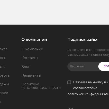
О компании
Подписывайся
аказ
О компании
Узнавайте о спецпредложе
распродажах и новых пост
ллы
Контакты
аты
Блог
ПО
ферта
Реквизиты
Нажимая на кнопку вы
одажи
Политика
конфиденциальности
соглашаетесь с
тавки
политикой конфиденциал
м