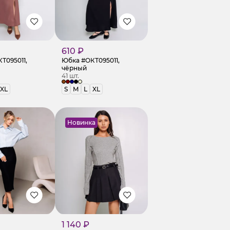
610 ₽
Т095011,
Юбка #ОКТ095011,
чёрный
41 шт.
XL
S
M
L
XL
Новинка
1 140 ₽