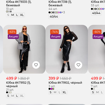
Юбка #КТ9335 (1),
Юбка #КТ318 (1),
Юбка #КТ3
бежевый
бежевый
53 шт.
13 шт.
44 шт.
+3
40/44
S
M
L
XL
40/44
-63%
-74%
-60%
Акция
Акция
Акция
499 ₽
399 ₽
499 ₽
1 350 ₽
1 550 ₽
1
Юбка #КТ9152 (1),
Юбка #КТ9102, чёрный
Юбка #КТ
чёрный
3 шт.
7 шт.
21 шт.
S
M
L
XL
S
M
L
S
M
L
XL