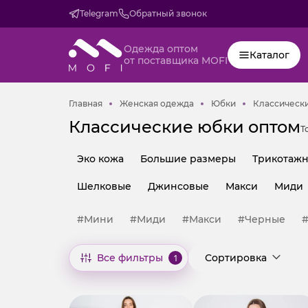
Telegram
Обратный звонок
Одежда оптом
Каталог
от поставщика MOFI
Главная
Женская одежда
Юбки
Главная
Женская одежда
Юбки
Классическ
Классические юбки оптом
Т
Эко кожа
Большие размеры
Трикотаж
Шелковые
Джинсовые
Макси
Миди
#Мини
#Миди
#Макси
#Черные
Все фильтры
1
Сортировка