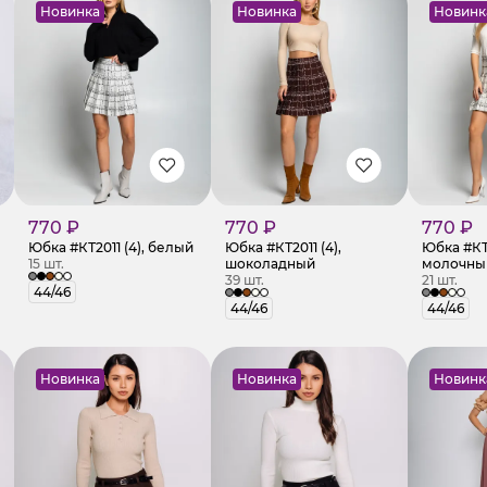
Новинка
Новинка
Новинк
770 ₽
770 ₽
770 ₽
Юбка #КТ2011 (4), белый
Юбка #КТ2011 (4),
Юбка #КТ2
15 шт.
шоколадный
молочны
39 шт.
21 шт.
44/46
44/46
44/46
Новинка
Новинка
Новинк