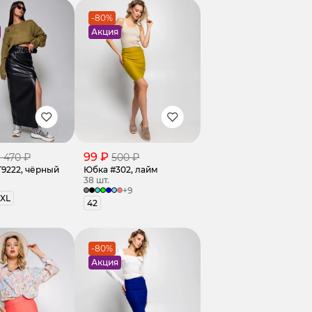
-80%
Акция
99 ₽
1 470 ₽
500 ₽
9222, чёрный
Юбка #302, лайм
38 шт.
+9
XL
42
-80%
Акция