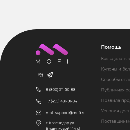
Помощь
Как сделать з
Купоны и ба
Способы опл
8 (800) 511-50-88
Публичная о
Правила пр
+7 (495) 481-01-84
Условия дос
mofi.support@mofi.ru
Поставщика
г. Краснодар ул.
Вишняковой 144 к1