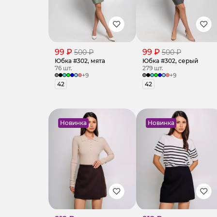
99 ₽
99 ₽
500 ₽
500 ₽
Юбка #302, мята
Юбка #302, серый
76 шт.
279 шт.
+9
+9
42
42
Новинка
Новинка