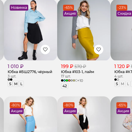
Новинка
-65%
-23%
Акция
Скидка
1 010 ₽
199 ₽
1 120 ₽
570 ₽
Юбка #БШ2776, чёрный
Юбка #103-1, лайм
Юбка #КТ
3 шт.
17 шт.
4 шт.
+10
S
M
L
S
M
L
42
-80%
-80%
-65%
Акция
Акция
Акция