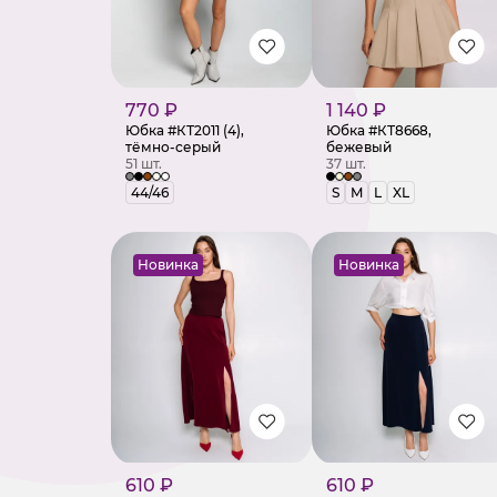
770 ₽
1 140 ₽
Юбка #КТ2011 (4),
Юбка #КТ8668,
тёмно-серый
бежевый
51 шт.
37 шт.
44/46
S
M
L
XL
Новинка
Новинка
610 ₽
610 ₽