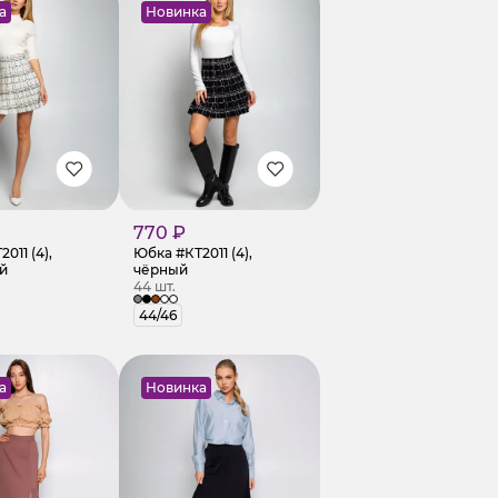
а
Новинка
770 ₽
011 (4),
Юбка #КТ2011 (4),
й
чёрный
44 шт.
44/46
а
Новинка