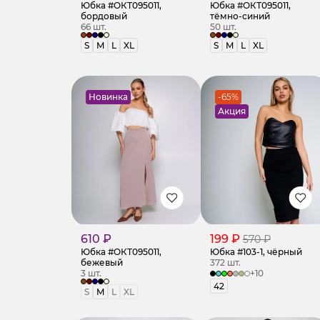
Юбка #ОКТ095011,
Юбка #ОКТ095011,
бордовый
тёмно-синий
66 шт.
50 шт.
S
M
L
XL
S
M
L
XL
Новинка
-65%
Акция
610 ₽
199 ₽
570 ₽
Юбка #ОКТ095011,
Юбка #103-1, чёрный
бежевый
372 шт.
3 шт.
+10
42
S
M
L
XL