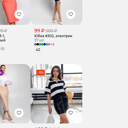
99 ₽
70 ₽
500 ₽
-1,
Юбка #302, электрик
вый
37 шт.
+9
+10
42
а
-9%