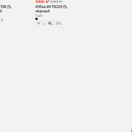
466 ₽
540 ₽
18 (1),
Юбка #КТ8229 (1),
й
чёрный
1 шт.
+3
M
L
XL
2XL