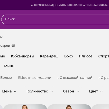
О компании
Оформить заказ
Блог
Отзывы
Оплата
Д
Классические
ие
оваров:
45
ные
Юбка-шорты
Карандаш
Бохо
Плиссе
Спор
Мини
#Белые
#Цветные модели
#С высокой талией
#С р
Цена
Количество
Сезон
Цвет