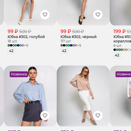
99 ₽
99 ₽
199 ₽
500 ₽
500 ₽
5
Юбка #302, голубой
Юбка #302, чёрный
Юбка #103
18 шт.
117 шт.
коралло
+9
+9
6 шт.
42
42
42
Новинка
Новинк