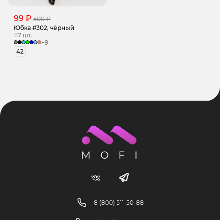
99 ₽
500 ₽
Юбка #302, чёрный
117 шт.
+9
42
8 (800) 511-50-88