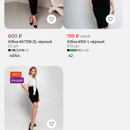
600 ₽
199 ₽
570 ₽
Юбка #КТ318 (1), чёрный
Юбка #103-1, чёрный
53 шт.
372 шт.
+3
+10
40/44
42
-80%
Акция