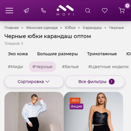
0
Главная
Женская одежда
Юбки
Карандаш
Че
Главная
Женская одежда
Юбки
Карандаш
Черные
Черные юбки карандаш оптом
Товаров:
3
Эко кожа
Большие размеры
Трикотажные
Ю
#Миди
#Черные
#Белые
#Цветные модели
Сортировка
Все фильтры
1
-65%
Акция