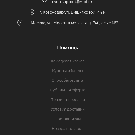
mofi.support@mofi.ru
г. Краснодар ул. Вишняковой 144 к1
г. Москва, ул. Мосфильмовская, д. 74б, офис №2
Помощь
Как сделать заказ
Купоны и баллы
Способы оплаты
Публичная оферта
Правила продажи
Условия доставки
Поставщикам
Возврат товаров