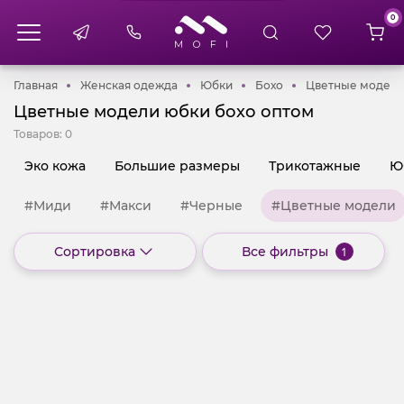
0
Главная
Женская одежда
Юбки
Бохо
Главная
Женская одежда
Юбки
Бохо
Цветные модел
Цветные модели юбки бохо оптом
Товаров:
0
Эко кожа
Большие размеры
Трикотажные
Ю
#Миди
#Макси
#Черные
#Цветные модели
Сортировка
Все фильтры
1