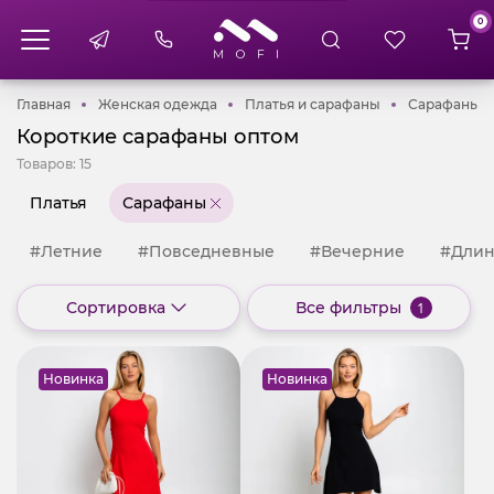
0
Главная
Женская одежда
Платья и сараф
С
Главная
Женская одежда
Платья и сарафаны
Сарафаны
Короткие сарафаны оптом
Товаров:
15
Платья
Сарафаны
#Летние
#Повседневные
#Вечерние
#Дли
Сортировка
Все фильтры
1
Новинка
Новинка