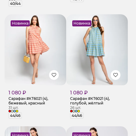
40/44
Новинка
Новинка
1 080 ₽
1 080 ₽
Сарафан #КТ6021 (4),
Сарафан #КТ6021 (4),
бежевый, красный
голубой, жёлтый
31 шт.
26 шт.
44/46
44/46
Новинка
Новинка