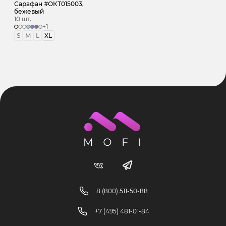
Сарафан #ОКТ015003,
бежевый
10 шт.
+1
S
M
L
XL
8 (800) 511-50-88
+7 (495) 481-01-84