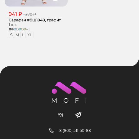
941 ₽
1 370 ₽
Сарафан #БШ1848, графит
1 шт.
+1
S
M
L
XL
8 (800) 511-50-88