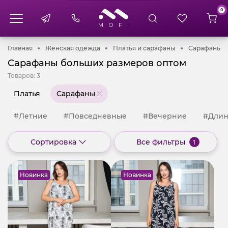
0
Главная
Женская одежда
Платья и сараф
С
Главная
Женская одежда
Платья и сарафаны
Сарафаны
Сарафаны больших размеров оптом
Товаров:
3
Платья
Сарафаны
#Летние
#Повседневные
#Вечерние
#Дли
Сортировка
Все фильтры
1
Новинка
Новинка