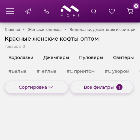
0
Главная
Женская одежда
В
Главная
Женская одежда
Водолазки, джемперы и свитеры
Красные женские кофты оптом
Товаров:
0
Водолазки
Джемперы
Пуловеры
Свитеры
#Белые
#Теплые
#С принтом
#С узором
Сортировка
Все фильтры
1