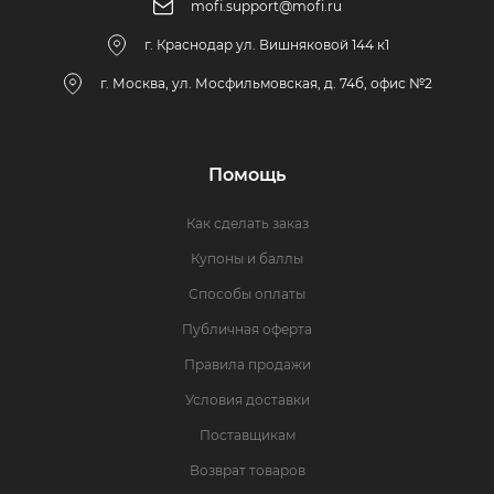
mofi.support@mofi.ru
г. Краснодар ул. Вишняковой 144 к1
г. Москва, ул. Мосфильмовская, д. 74б, офис №2
Помощь
Как сделать заказ
Купоны и баллы
Способы оплаты
Публичная оферта
Правила продажи
Условия доставки
Поставщикам
Возврат товаров