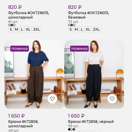
820 ₽
820 ₽
Футболка #ОКТ216013,
Футболка #ОКТ216013,
шоколадный
бежевый
61 шт.
72 шт.
S
M
L
XL
2XL
S
M
L
XL
2XL
Новинка
Новинка
1 650 ₽
1 650 ₽
Брюки #КТ2858,
Брюки #КТ2858, чёрный
шоколадный
99 шт.
49 шт.