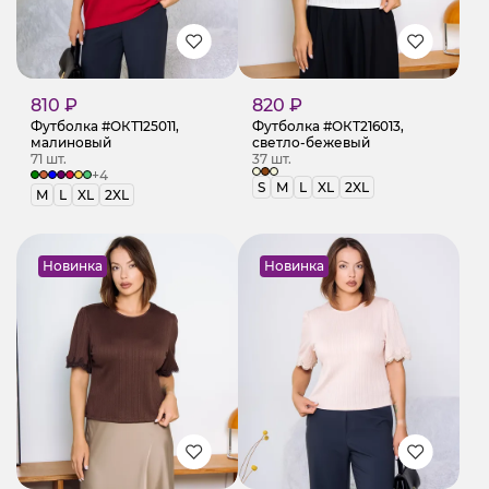
810 ₽
820 ₽
Футболка #ОКТ125011,
Футболка #ОКТ216013,
малиновый
светло-бежевый
71 шт.
37 шт.
+4
S
M
L
XL
2XL
M
L
XL
2XL
Новинка
Новинка