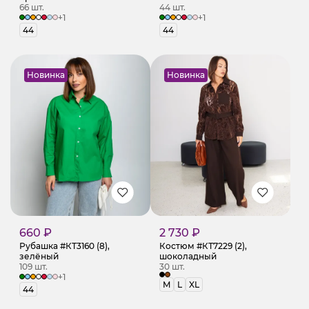
66 шт.
44 шт.
+1
+1
44
44
Новинка
Новинка
660 ₽
2 730 ₽
Рубашка #КТ3160 (8),
Костюм #КТ7229 (2),
зелёный
шоколадный
109 шт.
30 шт.
+1
M
L
XL
44