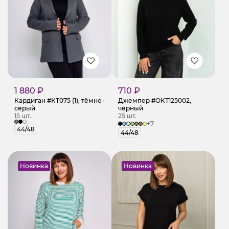
1 880 ₽
710 ₽
Кардиган #КТ075 (1), тёмно-
Джемпер #ОКТ125002,
серый
чёрный
15 шт.
25 шт.
+7
44/48
44/48
Новинка
Новинка