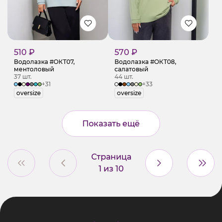
510 ₽
570 ₽
Водолазка #ОКТ07,
Водолазка #ОКТ08,
ментоловый
салатовый
37 шт.
44 шт.
+31
+33
oversize
oversize
Показать ещё
Страница
1
из
10