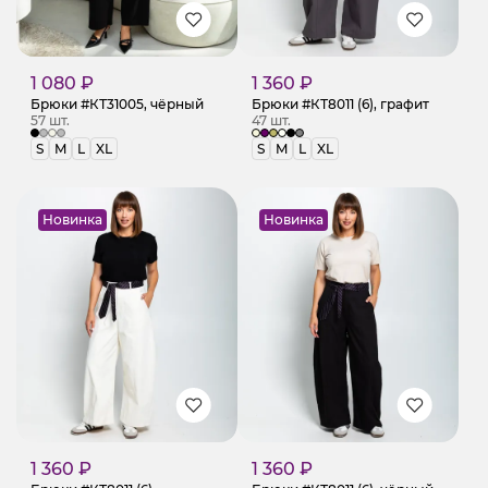
1 080 ₽
1 360 ₽
Брюки #КТ31005, чёрный
Брюки #КТ8011 (6), графит
57 шт.
47 шт.
S
M
L
XL
S
M
L
XL
Новинка
Новинка
1 360 ₽
1 360 ₽