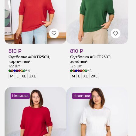
810 ₽
810 ₽
Футболка #ОКТ125011,
Футболка #ОКТ125011,
кирпичный
зелёный
122 шт.
123 шт.
+4
+4
M
L
XL
2XL
M
L
XL
2XL
Новинка
Новинка