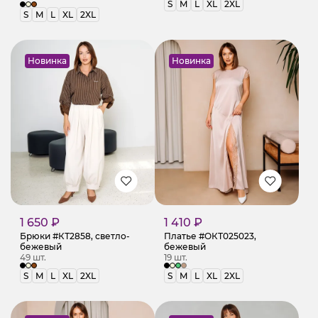
S
M
L
XL
2XL
S
M
L
XL
2XL
Новинка
Новинка
1 650 ₽
1 410 ₽
Брюки #КТ2858, светло-
Платье #ОКТ025023,
бежевый
бежевый
49 шт.
19 шт.
S
M
L
XL
2XL
S
M
L
XL
2XL