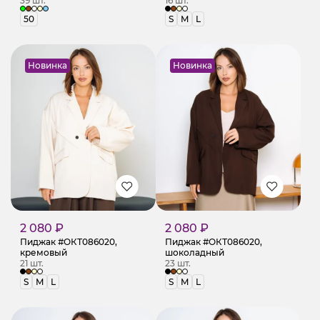
39 шт.
16 шт.
50
S
M
L
Новинка
Новинка
2 080 ₽
2 080 ₽
Пиджак #ОКТ086020,
Пиджак #ОКТ086020,
кремовый
шоколадный
21 шт.
23 шт.
S
M
L
S
M
L