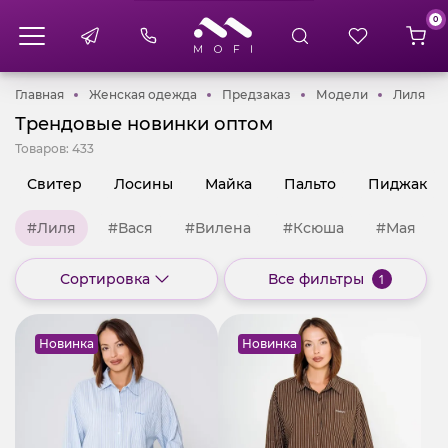
0
Главная
Женская одежда
Предзаказ
Модели
Лил
Главная
Женская одежда
Предзаказ
Модели
Лиля
Трендовые новинки оптом
Товаров:
433
Свитер
Лосины
Майка
Пальто
Пиджак
#Лиля
#Вася
#Вилена
#Ксюша
#Мая
Сортировка
Все фильтры
1
Новинка
Новинка