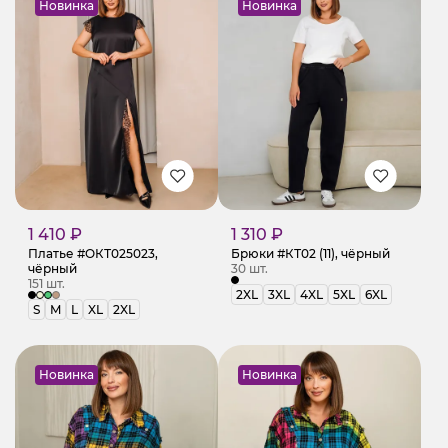
Новинка
Новинка
1 410 ₽
1 310 ₽
Платье #ОКТ025023,
Брюки #КТ02 (11), чёрный
чёрный
30 шт.
151 шт.
2XL
3XL
4XL
5XL
6XL
S
M
L
XL
2XL
Новинка
Новинка