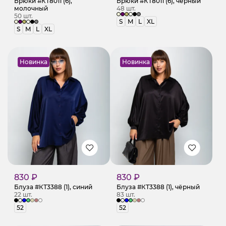
Брюки #КТ8011 (6),
Брюки #КТ8011 (6), чёрный
молочный
48 шт.
50 шт.
S
M
L
XL
S
M
L
XL
Новинка
Новинка
830 ₽
830 ₽
Блуза #КТ3388 (1), синий
Блуза #КТ3388 (1), чёрный
22 шт.
83 шт.
52
52