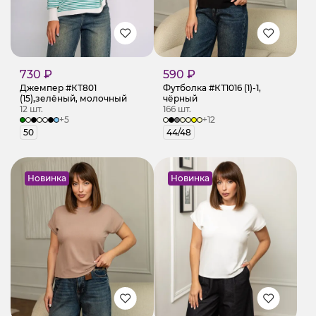
730 ₽
590 ₽
Джемпер #КТ801
Футболка #КТ1016 (1)-1,
(15),зелёный, молочный
чёрный
12 шт.
166 шт.
+5
+12
50
44/48
Новинка
Новинка