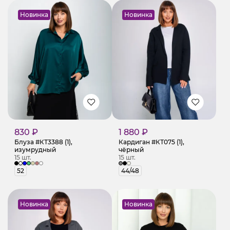
Новинка
Новинка
830 ₽
1 880 ₽
Блуза #КТ3388 (1),
Кардиган #КТ075 (1),
изумрудный
чёрный
15 шт.
15 шт.
52
44/48
Новинка
Новинка