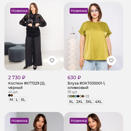
Новинка
Новинка
2 730 ₽
630 ₽
Костюм #КТ7229 (2),
Блуза #ОКТ035001-1,
чёрный
оливковый
41 шт.
111 шт.
+13
M
L
XL
XL
2XL
3XL
4XL
Новинка
Новинка