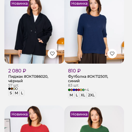
Новинка
Новинка
2 080 ₽
810 ₽
Пиджак #ОКТ086020,
Футболка #ОКТ125011,
чёрный
синий
57 шт.
83 шт.
+4
S
M
L
M
L
XL
2XL
Новинка
Новинка