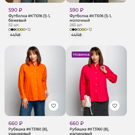
590 ₽
590 ₽
Футболка #КТ1016 (1)-1,
Футболка #КТ1016 (1)-1,
бежевый
молочный
52 шт.
263 шт.
+12
+12
44/48
44/48
Новинка
660 ₽
660 ₽
Рубашка #КТ3160 (8),
Рубашка #КТ3160 (8),
оранжевый
малиновый