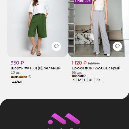
Новинка
950 ₽
1 120 ₽
1 270 ₽
Шорты #КТ501 (11), зелёный
Брюки #ОКТ245001, серый
20 шт.
66 шт.
+3
S
M
L
XL
2XL
44/46