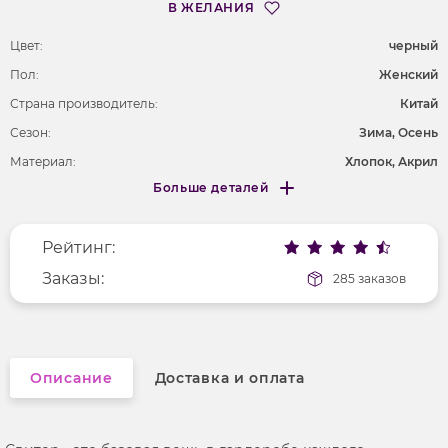
В ЖЕЛАНИЯ
Цвет:
черный
Пол:
Женский
Страна производитель:
Китай
Сезон:
Зима, Осень
Материал:
Хлопок, Акрил
Больше деталей
Длина рукава
длинные
Меньше деталей
Вырез горловины
воротник-стойка
Рейтинг:
Покрой
свободный
Рисунок
Заказы:
без рисунка
285 заказов
Фактура материала
вязаный
Описание
Доставка и оплата