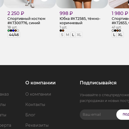
2 250 ₽
998 ₽
1 980 ₽
Спортивный костюм
Юбка #КТ2585, тёмно-
Спортив
#КТ300776, синий
коричневый
#КТ2653,
18 шт.
1 шт.
41 шт.
44/46
S
M
L
XL
L
XL
О компании
Подписывайся
аказ
О компании
Узнавайте о спецпредложе
распродажах и новых пост
ллы
Контакты
аты
Блог
ПО
ферта
Реквизиты