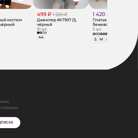
499 ₽
1 420 ₽
1 220 ₽
ный костюм
Джемпер #КТ907 (1),
Платье #ОКТ025019,
 чёрный
чёрный
бежево-серый
10 шт.
5 шт.
+5
44
S
M
L
ниях,
уплениях!
ДПИСКА