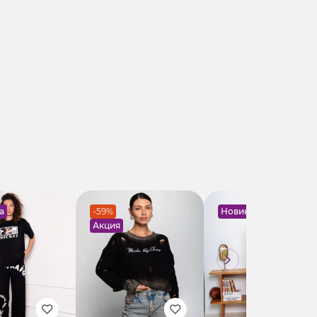
а
-59%
Новинка
Акция