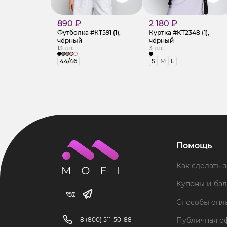
890 ₽
2 180 ₽
Футболка #КТ591 (1),
Куртка #КТ2348 (1),
чёрный
чёрный
13 шт.
3 шт.
44/46
S
M
L
Помощь
Как сделать з
Купоны и ба
Способы опл
8 (800) 511-50-88
Публичная о