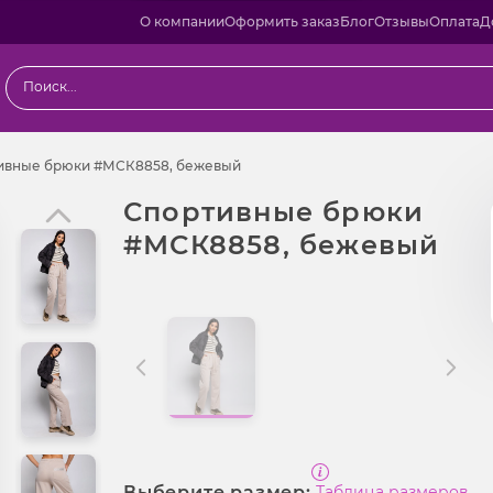
О компании
Оформить заказ
Блог
Отзывы
Оплата
Д
ы
Спортивные брюки #МСК8858, бе
ивные брюки #МСК8858, бежевый
Спортивные брюки
#МСК8858, бежевый
Выберите размер:
Таблица размеров