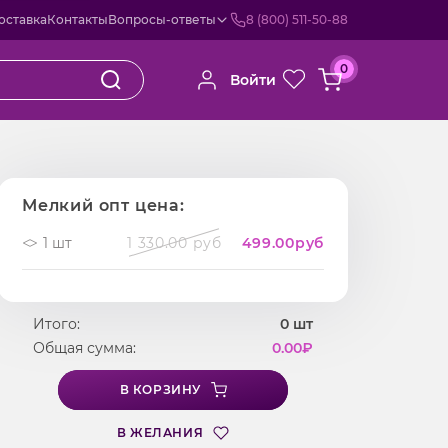
оставка
Контакты
Вопросы-ответы
8 (800) 511-50-88
0
Войти
жевый
Мелкий опт цена:
1 шт
1 330.00 руб
499.00
руб
Итого:
0
шт
Общая сумма:
0.00
₽
В КОРЗИНУ
В ЖЕЛАНИЯ