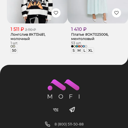
1 511 ₽
1 410 ₽
2 110 ₽
Лонгслив #КТ13481,
Платье #ОКТ025006,
молочный
ментоловый
1 шт.
53 шт.
50
S
M
L
XL
8 (800) 511-50-88