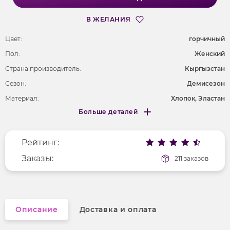
В ЖЕЛАНИЯ
Цвет:
горчичный
Пол:
Женский
Страна производитель:
Кыргызстан
Сезон:
Демисезон
Материал:
Хлопок, Эластан
Больше деталей
Длина рукава
длинные
Меньше деталей
Покрой
прямой
Рейтинг:
Рисунок
без рисунка
Вырез горловины
Заказы:
округлый
211 заказов
Фактура материала
трикотажный
Описание
Доставка и оплата