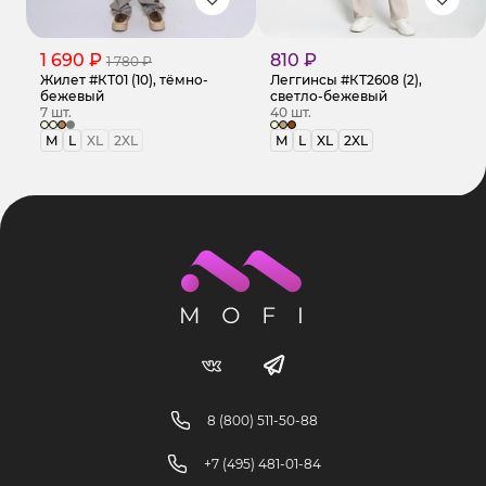
1 690 ₽
810 ₽
1 780 ₽
Жилет #КТ01 (10), тёмно-
Леггинсы #КТ2608 (2),
бежевый
светло-бежевый
7 шт.
40 шт.
M
L
XL
2XL
M
L
XL
2XL
8 (800) 511-50-88
+7 (495) 481-01-84