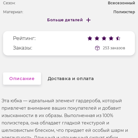
Сезон:
Всесезонный
Материал:
Полиэстер
Больше деталей
Покрой
удлененный
Меньше деталей
Рисунок
без рисунка
Рейтинг:
Фактура материала
текстильный
Заказы:
253 заказов
Описание
Доставка и оплата
Эта юбка — идеальный элемент гардероба, который
привлечет внимание ваших покупателей и добавит
изысканности в их образы. Выполненная из 100%
полиэстера, она обладает гладкой текстурой и
шелковистым блеском, что придает ей особый шарм и
элегантность. Длинный и утонченный силуэт юбки