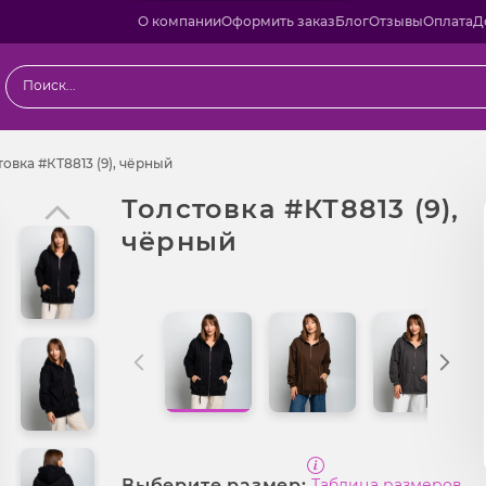
О компании
Оформить заказ
Блог
Отзывы
Оплата
Д
одаж
Толстовка #КТ8813 (9), чёрный
товка #КТ8813 (9), чёрный
Толстовка #КТ8813 (9),
чёрный
Выберите размер:
Таблица размеров