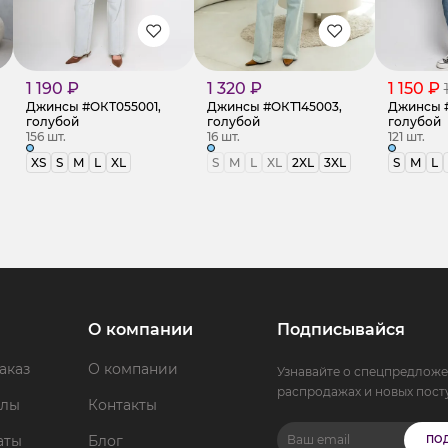
1 190 ₽
1 320 ₽
1 150 ₽
Джинсы #ОКТ055001,
Джинсы #ОКТ145003,
Джинсы #
голубой
голубой
голубой
156 шт.
16 шт.
121 шт.
XS
S
M
L
XL
S
M
L
XL
2XL
3XL
S
M
L
О компании
Подписывайся
аказ
О компании
Узнавайте о спецпредложе
распродажах и новых пост
ллы
Контакты
аты
Блог
ПО