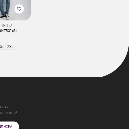
1 180 ₽
КТ501 (8),
XL
2XL
ниях,
уплениях!
ДПИСКА