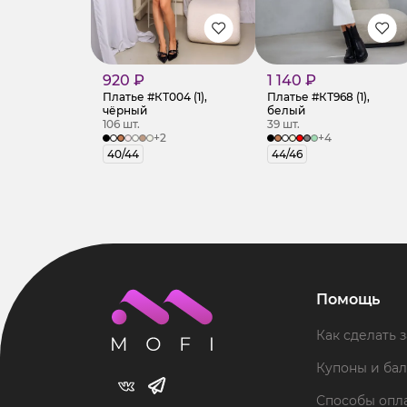
920 ₽
1 140 ₽
Платье #КТ004 (1),
Платье #КТ968 (1),
чёрный
белый
106 шт.
39 шт.
+2
+4
40/44
44/46
Помощь
Как сделать з
Купоны и ба
Способы опл