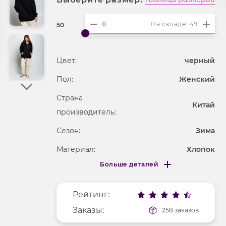
На складе: 49
50
Цвет:
черный
Пол:
Женский
Страна
Китай
производитель:
Сезон:
Зима
Материал:
Хлопок
Больше деталей
Покрой
свободный
Меньше деталей
Рисунок
без рисунка
Рейтинг:
Фактура материала
трикотажный
Заказы:
258 заказов
Длина рукава
длинные