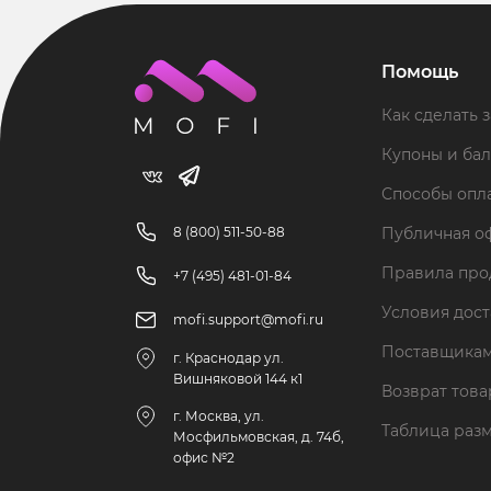
Помощь
Как сделать з
Купоны и ба
Способы опл
8 (800) 511-50-88
Публичная о
Правила пр
+7 (495) 481-01-84
Условия дос
mofi.support@mofi.ru
Поставщика
г. Краснодар ул.
Вишняковой 144 к1
Возврат тов
г. Москва, ул.
Таблица раз
Мосфильмовская, д. 74б,
офис №2