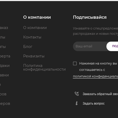
О компании
Подписывайся
аказ
О компании
Узнавайте о спецпредложе
распродажах и новых пост
ллы
Контакты
аты
Блог
ПО
ферта
Реквизиты
Нажимая на кнопку вы
одажи
Политика
конфиденциальности
соглашаетесь с
тавки
политикой конфиденциал
м
аров
Заказать обратный зво
меров
Задать вопрос