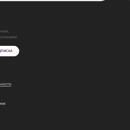
ниях,
уплениях!
ДПИСКА
ьности
нок