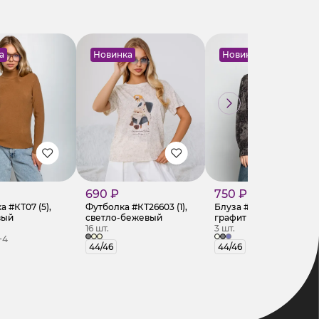
а
Новинка
Новинка
690 ₽
750 ₽
 #КТ07 (5),
Футболка #КТ26603 (1),
Блуза #КТ2580 (1),
вый
светло-бежевый
графит
16 шт.
3 шт.
+4
44/46
44/46