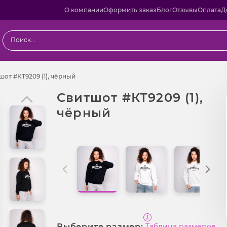
О компании
Оформить заказ
Блог
Отзывы
Оплата
Д
одаж
Свитшот #КТ9209 (1), чёрный
шот #КТ9209 (1), чёрный
Свитшот #КТ9209 (1),
чёрный
Выберите размер:
Таблица размеров