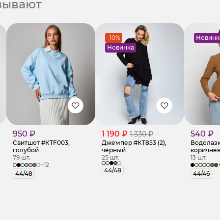
азывают
-10%
Новинк
Новинка
950 ₽
1 190 ₽
540 ₽
1 330 ₽
Свитшот #КТF003,
Джемпер #КТ853 (2),
Водолазка
голубой
чёрный
коричне
79 шт.
25 шт.
13 шт.
+12
44/48
44/48
44/46