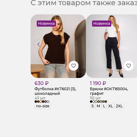
С этим товаром также зак
Новинка
Новинка
630 ₽
1 190 ₽
Футболка #КТ6021 (3),
Брюки #ОКТ165004,
шоколадный
графит
43 шт.
112 шт.
no-size
S
M
L
XL
2XL