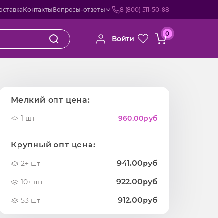
оставка
Контакты
Вопросы-ответы
8 (800) 511-50-88
0
Войти
Мелкий опт цена:
1 шт
960.00
руб
Крупный опт цена:
941.00руб
2+ шт
922.00руб
10+ шт
912.00руб
53 шт