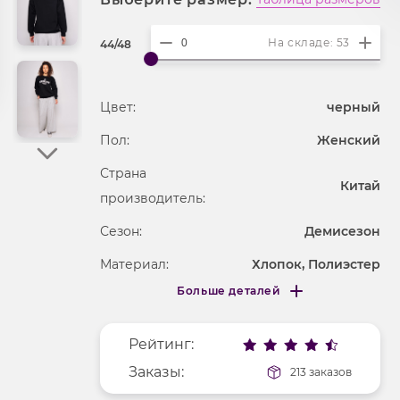
На складе: 53
44/48
Цвет:
черный
Пол:
Женский
Страна
Китай
производитель:
Сезон:
Демисезон
Материал:
Хлопок, Полиэстер
Больше деталей
Покрой
свободный
Меньше деталей
Рисунок
надпись
Рейтинг:
Фактура материала
трикотажный
Заказы:
213 заказов
Длина рукава
длинные