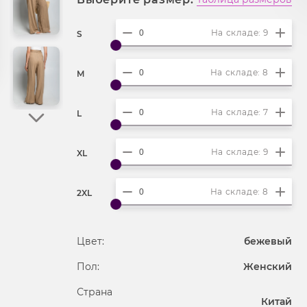
На складе: 9
S
На складе: 8
M
На складе: 7
L
На складе: 9
XL
На складе: 8
2XL
Цвет:
бежевый
Пол:
Женский
Страна
Китай