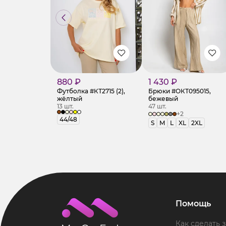
880 ₽
1 430 ₽
Футболка #КТ2715 (2),
Брюки #ОКТ095015,
жёлтый
бежевый
13 шт.
47 шт.
+2
44/48
S
M
L
XL
2XL
Помощь
Как сделать з