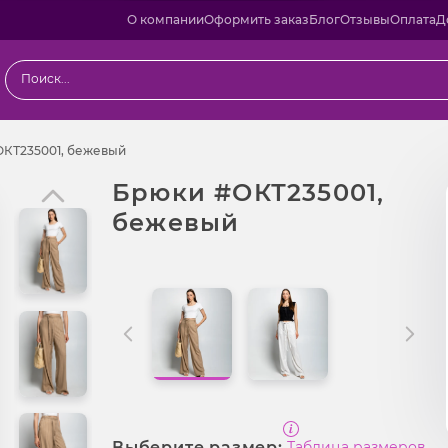
О компании
Оформить заказ
Блог
Отзывы
Оплата
Д
Брюки #ОКТ235001, бежевый
КТ235001, бежевый
Брюки #ОКТ235001,
бежевый
Выберите размер:
Таблица размеров