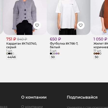
751 ₽
650 ₽
1 050 ₽
840 ₽
Кардиган #КТ45740,
Футболка #КТ66-7,
Жилет #К
серый
белый
коричне
1 шт.
5 шт.
17 шт.
44/46
50
50
О компании
Подписывайся
аказ
О компании
Узнавайте о спецпредложе