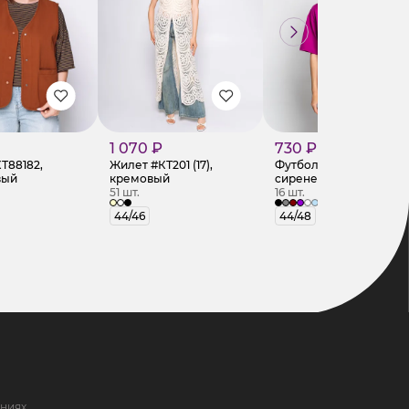
1 070 ₽
730 ₽
Т88182,
Жилет #КТ201 (17),
Футболка #КТ2601 (3),
вый
кремовый
сиреневый
51 шт.
16 шт.
44/46
44/48
ниях,