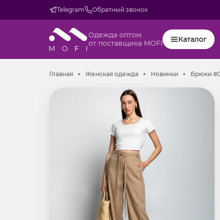
Telegram
Обратный звонок
Одежда оптом
Каталог
от поставщика MOFI
Главная
Женская одежда
Новинки
Главная
Женская одежда
Новинки
Брюки #О