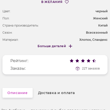
В ЖЕЛАНИЯ
Цвет:
черный
Пол:
Женский
Страна производитель:
Китай
Сезон:
Всесезонный
Материал:
Хлопок, Спандекс
Больше деталей
Покрой
приталенный
Меньше деталей
Рисунок
надпись
Рейтинг:
Фактура материала
трикотажный
Длина рукава
Заказы:
короткие
227 заказов
Вырез горловины
округлый
Описание
Доставка и оплата