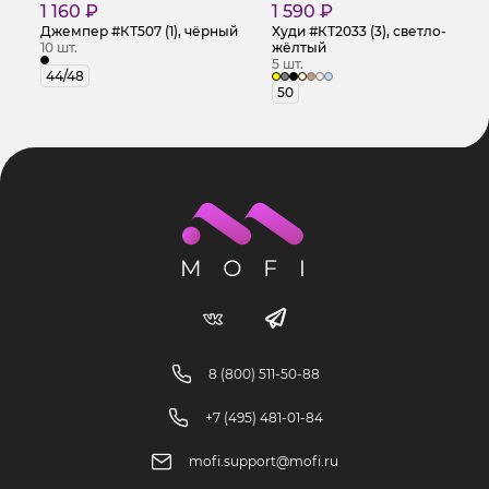
1 160 ₽
1 590 ₽
Джемпер #КТ507 (1), чёрный
Худи #КТ2033 (3), светло-
10 шт.
жёлтый
5 шт.
44/48
50
8 (800) 511-50-88
+7 (495) 481-01-84
mofi.support@mofi.ru