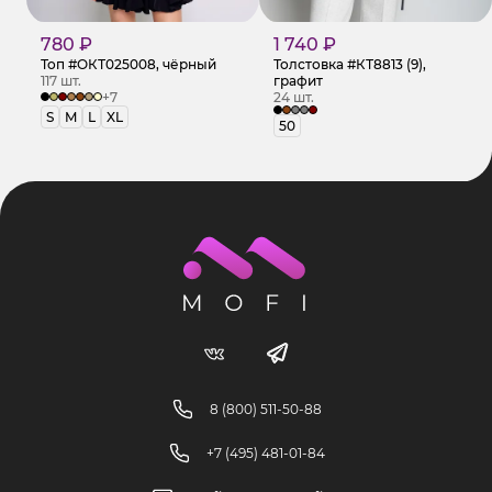
780 ₽
1 740 ₽
Топ #ОКТ025008, чёрный
Толстовка #КТ8813 (9),
117 шт.
графит
+7
24 шт.
S
M
L
XL
50
8 (800) 511-50-88
+7 (495) 481-01-84