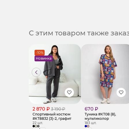
С этим товаром также зак
-10%
Новинка
2 870 ₽
670 ₽
3 190 ₽
Спортивный костюм
Туника #КТ08 (8),
#КТ8832 (3)-2, графит
мультиколор
22 шт.
183 шт.