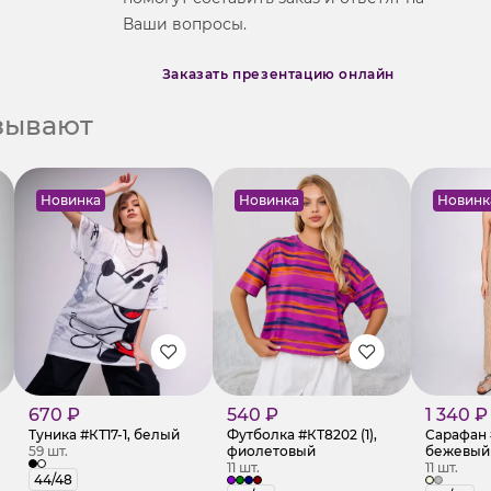
Ваши вопросы.
Заказать презентацию онлайн
азывают
Новинка
Новинка
Новинк
670 ₽
540 ₽
1 340 ₽
Туника #КТ17-1, белый
Футболка #КТ8202 (1),
Сарафан 
59 шт.
фиолетовый
бежевый
11 шт.
11 шт.
44/48