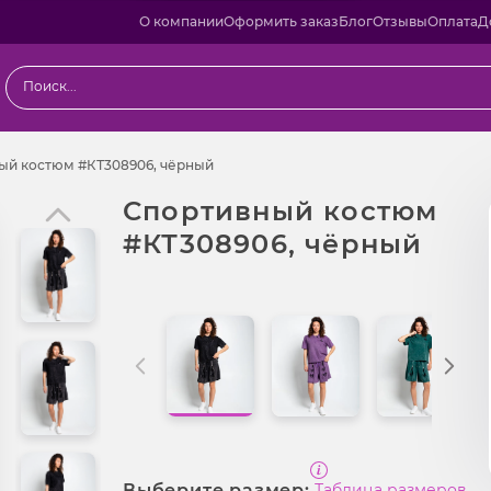
О компании
Оформить заказ
Блог
Отзывы
Оплата
Д
Спортивный костюм #КТ308906, чёрны
ый костюм #КТ308906, чёрный
Спортивный костюм
#КТ308906, чёрный
Выберите размер:
Таблица размеров