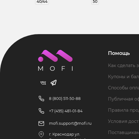
40/44
50
Помощь
Как сделать з
Купоны и ба
Способы опл
8 (800) 511-50-88
Публичная о
Правила пр
+7 (495) 481-01-84
Условия дос
mofi.support@mofi.ru
Поставщика
г. Краснодар ул.