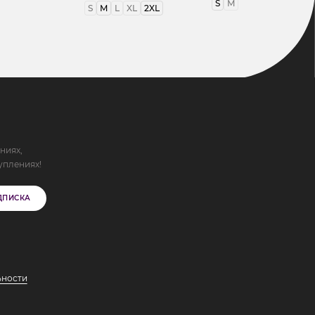
S
M
S
M
L
XL
2XL
ниях,
уплениях!
ДПИСКА
ьности