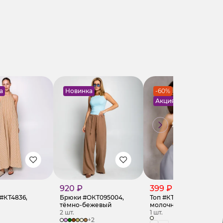
а
Новинка
-60%
Акция
920 ₽
399 ₽
1 020 ₽
#КТ4836,
Брюки #ОКТ095004,
Топ #КТ6003 (1),
тёмно-бежевый
молочный
2 шт.
1 шт.
+2