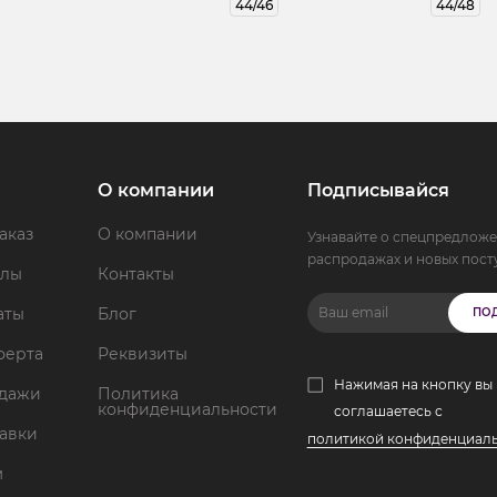
44/46
44/48
О компании
Подписывайся
аказ
О компании
Узнавайте о спецпредложе
распродажах и новых пост
ллы
Контакты
аты
Блог
ПО
ферта
Реквизиты
Нажимая на кнопку вы
одажи
Политика
конфиденциальности
соглашаетесь с
тавки
политикой конфиденциал
м