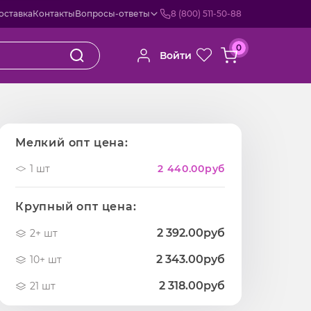
оставка
Контакты
Вопросы-ответы
8 (800) 511-50-88
0
Войти
й
Мелкий опт цена:
1 шт
2 440.00
руб
Крупный опт цена:
2 392.00руб
2+ шт
2 343.00руб
10+ шт
2 318.00руб
21 шт