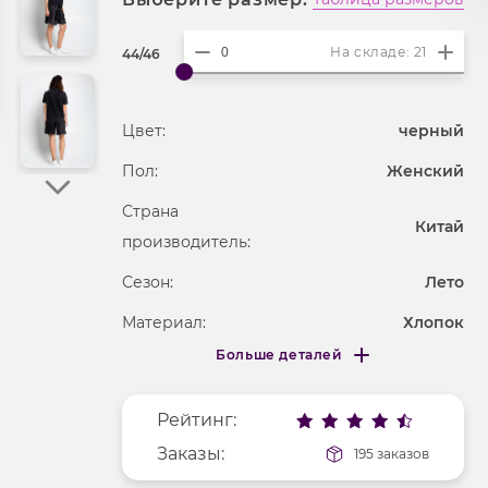
На складе: 21
44/46
Цвет:
черный
Пол:
Женский
Страна
Китай
производитель:
Сезон:
Лето
Материал:
Хлопок
Больше деталей
Покрой
прямой
Меньше деталей
Рисунок
сюжетный
Рейтинг:
Фактура материала
трикотажный
Заказы:
195 заказов
Длина рукава
короткие