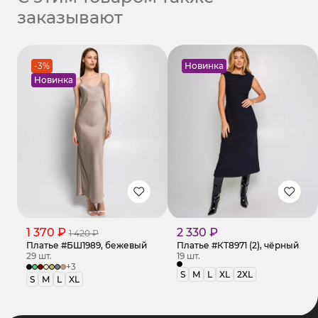
заказывают
-3%
Новинка
Новинка
1 370 ₽
2 330 ₽
1 420 ₽
Платье #БШ1989, бежевый
Платье #КТ8971 (2), чёрный
29 шт.
19 шт.
+3
S
M
L
XL
2XL
S
M
L
XL