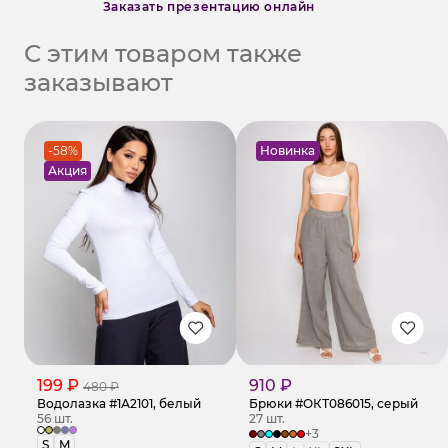
Заказать презентацию онлайн
С этим товаром также
заказывают
-58%
Новинка
Акция
199 ₽
910 ₽
480 ₽
Водолазка #1А2101, белый
Брюки #ОКТ086015, серый
56 шт.
27 шт.
+3
S
M