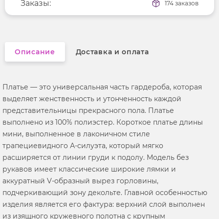
Длина рукава
Заказы:
без рукавов
174 заказов
Вырез горловины
v-образный
Описание
Доставка и оплата
Платье — это универсальная часть гардероба, которая
выделяет женственность и утонченность каждой
представительницы прекрасного пола. Платье
выполнено из 100% полиэстер. Короткое платье длины
мини, выполненное в лаконичном стиле
трапециевидного А-силуэта, который мягко
расширяется от линии груди к подолу. Модель без
рукавов имеет классические широкие лямки и
аккуратный V-образный вырез горловины,
подчеркивающий зону декольте. Главной особенностью
изделия является его фактура: верхний слой выполнен
из изящного кружевного полотна с крупным