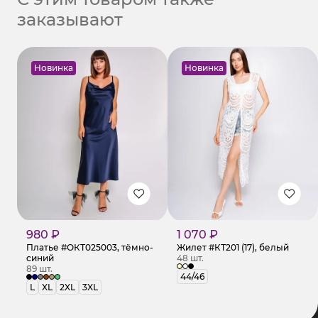
заказывают
Новинка
Новинка
980 ₽
1 070 ₽
Платье #ОКТ025003, тёмно-
Жилет #КТ201 (17), белый
синий
48 шт.
89 шт.
44/46
L
XL
2XL
3XL