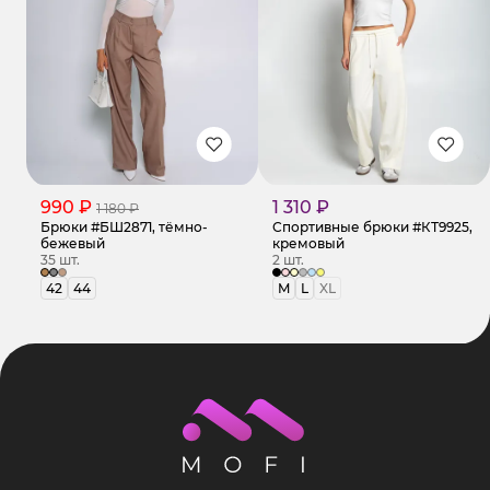
990 ₽
1 310 ₽
1 180 ₽
Брюки #БШ2871, тёмно-
Спортивные брюки #КТ9925,
бежевый
кремовый
35 шт.
2 шт.
42
44
M
L
XL