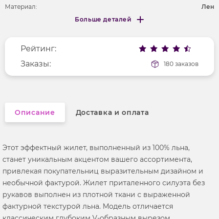
Материал:
Лен
Больше деталей
Покрой
укороченный
Меньше деталей
Рисунок
без рисунка
Рейтинг:
Фактура материала
текстильный
Длина рукава
Заказы:
без рукавов
180 заказов
Вырез горловины
v-образный
Описание
Доставка и оплата
Этот эффектный жилет, выполненный из 100% льна,
станет уникальным акцентом вашего ассортимента,
привлекая покупательниц выразительным дизайном и
необычной фактурой. Жилет приталенного силуэта без
рукавов выполнен из плотной ткани с выраженной
фактурной текстурой льна. Модель отличается
классическим глубоким V-образным вырезом