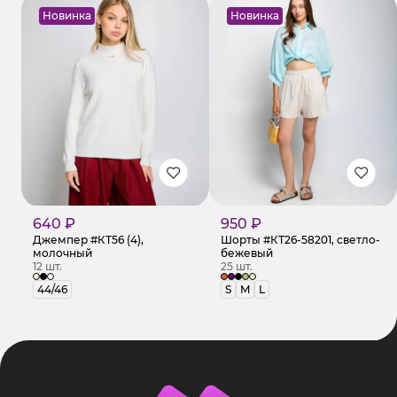
Новинка
Новинка
640 ₽
950 ₽
Джемпер #КТ56 (4),
Шорты #КТ26-58201, светло-
молочный
бежевый
12 шт.
25 шт.
44/46
S
M
L