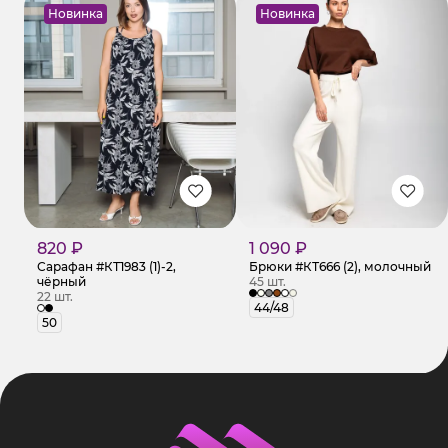
Новинка
Новинка
820 ₽
1 090 ₽
Сарафан #КТ1983 (1)-2,
Брюки #КТ666 (2), молочный
чёрный
45 шт.
22 шт.
44/48
50