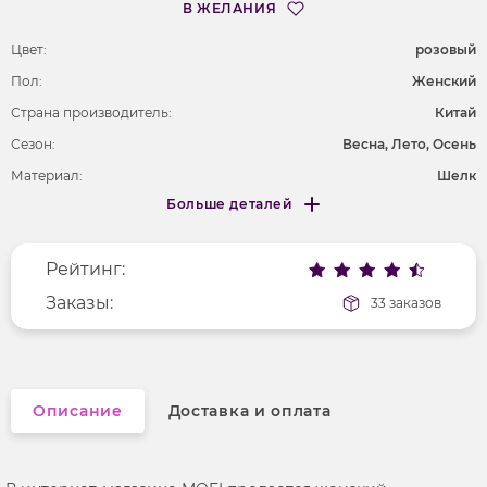
В ЖЕЛАНИЯ
Цвет:
розовый
Пол:
Женский
Страна производитель:
Китай
Сезон:
Весна, Лето, Осень
Материал:
Шелк
Больше деталей
Длина рукава
длинные
Меньше деталей
Покрой
полуприлегающий
Рейтинг:
Вырез горловины
на одно плечо
Рисунок
Заказы:
без рисунка
33 заказов
Фактура материала
трикотажный
Описание
Доставка и оплата