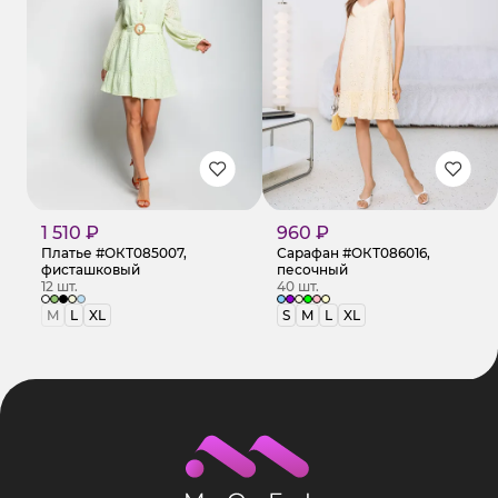
1 510 ₽
960 ₽
Платье #ОКТ085007,
Сарафан #ОКТ086016,
фисташковый
песочный
12 шт.
40 шт.
M
L
XL
S
M
L
XL