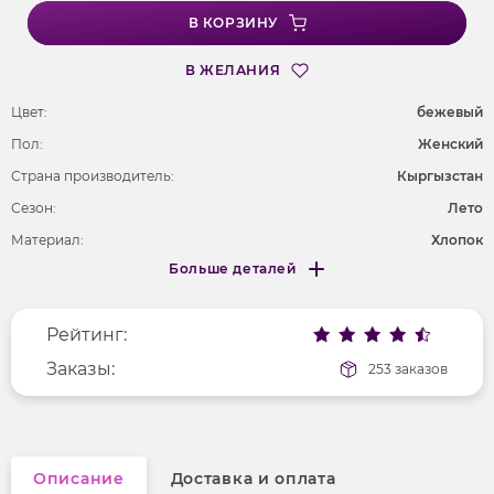
В КОРЗИНУ
В ЖЕЛАНИЯ
Цвет:
бежевый
Пол:
Женский
Страна производитель:
Кыргызстан
Сезон:
Лето
Материал:
Хлопок
Больше деталей
Покрой
полуприлегающий
Меньше деталей
Рисунок
без рисунка
Рейтинг:
Фактура материала
гладкий
Длина рукава
Заказы:
длинные
253 заказов
Вырез горловины
лодочка
Описание
Доставка и оплата