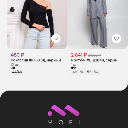
480 ₽
2 641 ₽
3 090 ₽
Лонгслив #КТ39 (8), чёрный
Костюм #БШ2848, серый
10 шт.
1 шт.
44/46
48
50
52
54