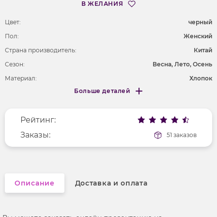
В ЖЕЛАНИЯ
Цвет:
черный
Пол:
Женский
Страна производитель:
Китай
Сезон:
Весна, Лето, Осень
Материал:
Хлопок
Больше деталей
Длина рукава
длинные
Меньше деталей
Покрой
полуприлегающий
Рейтинг:
Вырез горловины
отложной воротник
Рисунок
Заказы:
надпись
51 заказов
Фактура материала
твид
Описание
Доставка и оплата