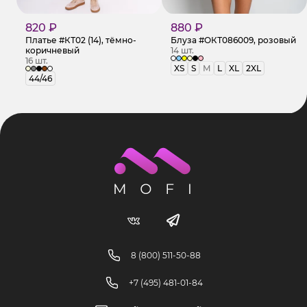
820 ₽
880 ₽
Платье #КТ02 (14), тёмно-
Блуза #ОКТ086009, розовый
коричневый
14 шт.
16 шт.
XS
S
M
L
XL
2XL
44/46
8 (800) 511-50-88
+7 (495) 481-01-84