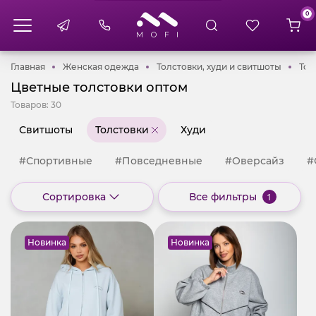
0
Главная
Женская одежда
Толстов
Главная
Женская одежда
Толстовки, худи и свитшоты
Тол
Цветные толстовки оптом
Товаров:
30
Свитшоты
Толстовки
Худи
#Спортивные
#Повседневные
#Оверсайз
#
Сортировка
Все фильтры
1
Новинка
Новинка