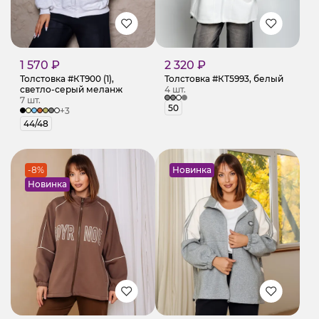
1 570 ₽
2 320 ₽
Толстовка #КТ900 (1),
Толстовка #КТ5993, белый
светло-серый меланж
4 шт.
7 шт.
50
+3
44/48
-8%
Новинка
Новинка