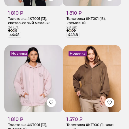
1 810 ₽
1 810 ₽
Толстовка #КТ001 (13),
Толстовка #КТ001 (13),
светло-серый меланж
кремовый
24 шт.
28 шт.
44/48
44/48
Новинка
Новинка
1 810 ₽
1 570 ₽
Толстовка #КТ001 (13),
Толстовка #КТ900 (1), хаки