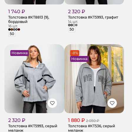
1 740 ₽
2 320 ₽
Толстовка #КТ8813 (9),
Толстовка #КТ5993, графит
бордовый
14 шт.
16 шт.
50
50
Новинка
-8%
Новинка
2 320 ₽
1 880 ₽
2 050 ₽
Толстовка #КТ5993, серый
Толстовка #КТ536, серый
меланж
меланж