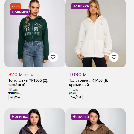
-10%
Новинка
Новинка
870 ₽
1 090 ₽
970 ₽
Толстовка #КТ935 (2),
Толстовка #КТ453 (1),
зелёный
кремовый
17 шт.
11 шт.
40/44
44/48
Новинка
Новинка