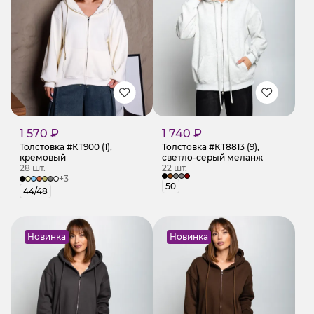
1 570 ₽
1 740 ₽
Толстовка #КТ900 (1),
Толстовка #КТ8813 (9),
кремовый
светло-серый меланж
28 шт.
22 шт.
+3
50
44/48
Новинка
Новинка