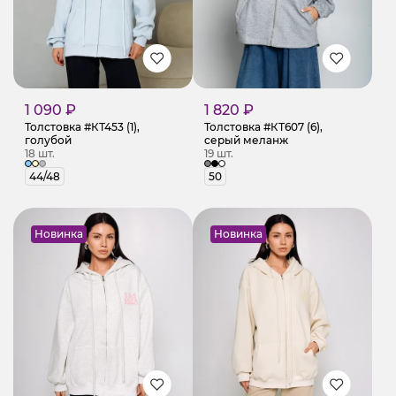
1 090 ₽
1 820 ₽
Толстовка #КТ453 (1),
Толстовка #КТ607 (6),
голубой
серый меланж
18 шт.
19 шт.
44/48
50
Новинка
Новинка