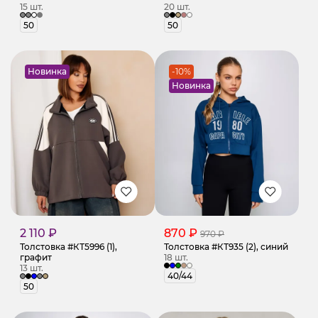
15 шт.
20 шт.
50
50
Новинка
-10%
Новинка
2 110 ₽
870 ₽
970 ₽
Толстовка #КТ5996 (1),
Толстовка #КТ935 (2), синий
графит
18 шт.
13 шт.
40/44
50