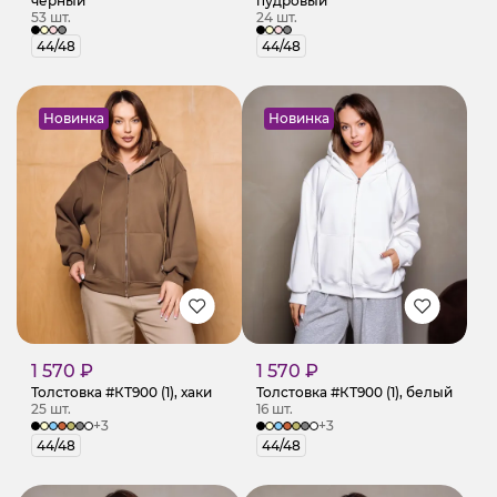
чёрный
пудровый
53 шт.
24 шт.
44/48
44/48
Новинка
Новинка
1 570 ₽
1 570 ₽
Толстовка #КТ900 (1), хаки
Толстовка #КТ900 (1), белый
25 шт.
16 шт.
+3
+3
44/48
44/48