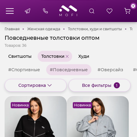
0
Главная
Женская одежда
Толстов
Главная
Женская одежда
Толстовки, худи и свитшоты
Тол
Повседневные толстовки оптом
Товаров:
36
Свитшоты
Толстовки
Худи
#Спортивные
#Повседневные
#Оверсайз
#
Сортировка
Все фильтры
1
Новинка
Новинка