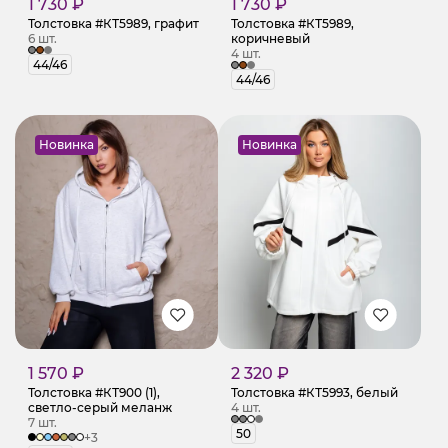
1 730 ₽
1 730 ₽
Толстовка #КТ5989, графит
Толстовка #КТ5989,
6 шт.
коричневый
4 шт.
44/46
44/46
Новинка
Новинка
1 570 ₽
2 320 ₽
Толстовка #КТ900 (1),
Толстовка #КТ5993, белый
светло-серый меланж
4 шт.
7 шт.
50
+3