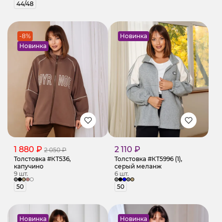
44/48
-8%
Новинка
Новинка
1 880 ₽
2 110 ₽
2 050 ₽
Толстовка #КТ536,
Толстовка #КТ5996 (1),
капучино
серый меланж
9 шт.
6 шт.
50
50
Новинка
Новинка