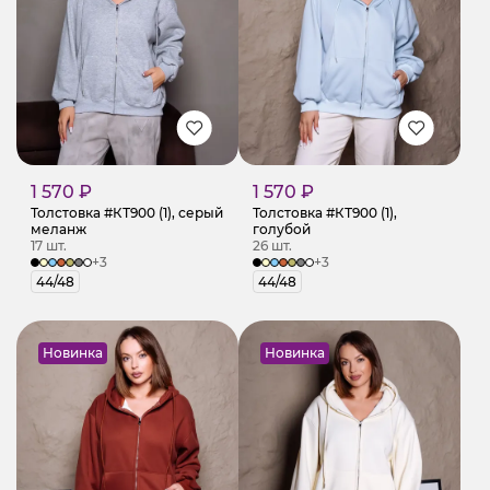
1 570 ₽
1 570 ₽
Толстовка #КТ900 (1), серый
Толстовка #КТ900 (1),
меланж
голубой
17 шт.
26 шт.
+3
+3
44/48
44/48
Новинка
Новинка