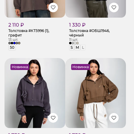
2 110 ₽
1 330 ₽
Толстовка #КТ5996 (1),
Толстовка #ОБШ1946,
графит
чёрный
13 шт.
11 шт.
50
S
M
L
Новинка
Новинка