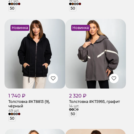
27 шт.
16 шт.
50
50
Новинка
Новинка
1 740 ₽
2 320 ₽
Толстовка #КТ8813 (9),
Толстовка #КТ5993, графит
чёрный
14 шт.
49 шт.
50
50