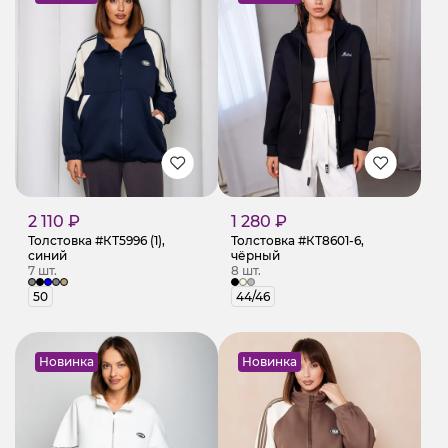
2 110 ₽
1 280 ₽
Толстовка #КТ5996 (1),
Толстовка #КТ8601-6,
синий
чёрный
7 шт.
8 шт.
50
44/46
Новинка
Новинка