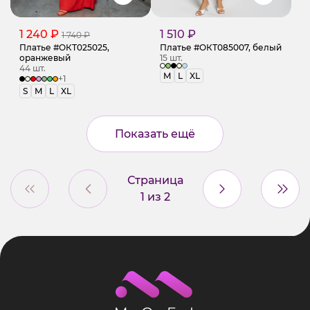
1 240 ₽
1 510 ₽
1 740 ₽
Платье #ОКТ025025,
Платье #ОКТ085007, белый
оранжевый
15 шт.
44 шт.
M
L
XL
+1
S
M
L
XL
Показать ещё
Страница
1
из
2