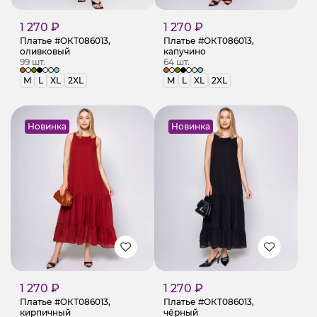
1 270 ₽
1 270 ₽
Платье #ОКТ086013,
Платье #ОКТ086013,
оливковый
капучино
99 шт.
64 шт.
M
L
XL
2XL
M
L
XL
2XL
Новинка
Новинка
1 270 ₽
1 270 ₽
Платье #ОКТ086013,
Платье #ОКТ086013,
кирпичный
чёрный