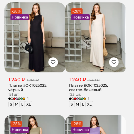
-28%
-28%
Новинка
Новинка
1 240 ₽
1 240 ₽
1 740 ₽
1 740 ₽
Платье #ОКТ025025,
Платье #ОКТ025025,
чёрный
светло-бежевый
131 шт.
123 шт.
+1
+1
S
M
L
XL
S
M
L
XL
-28%
-28%
Новинка
Новинка