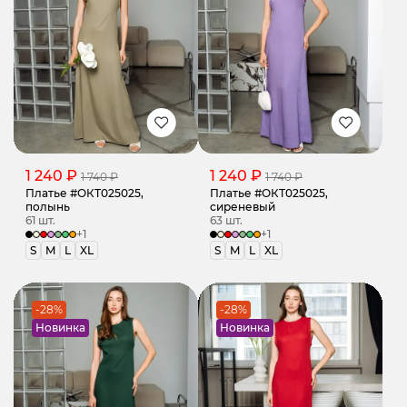
1 240 ₽
1 240 ₽
1 740 ₽
1 740 ₽
Платье #ОКТ025025,
Платье #ОКТ025025,
полынь
сиреневый
61 шт.
63 шт.
+1
+1
S
M
L
XL
S
M
L
XL
-28%
-28%
Новинка
Новинка