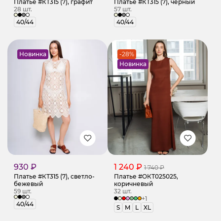
Платье #КТ315 (7), графит
Платье #КТ315 (7), чёрный
28 шт.
57 шт.
40/44
40/44
Новинка
-28%
Новинка
930 ₽
1 240 ₽
1 740 ₽
Платье #КТ315 (7), светло-
Платье #ОКТ025025,
бежевый
коричневый
59 шт.
32 шт.
+1
40/44
S
M
L
XL