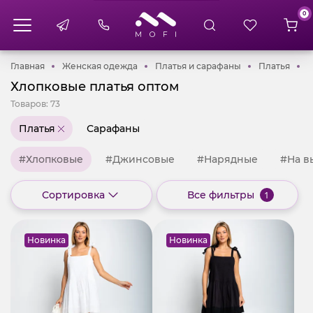
0
Главная
Женская одежда
Платья и сараф
Плат
Главная
Женская одежда
Платья и сарафаны
Платья
Х
Хлопковые платья оптом
Товаров:
73
Платья
Сарафаны
#Хлопковые
#Джинсовые
#Нарядные
#На в
Сортировка
Все фильтры
1
Новинка
Новинка