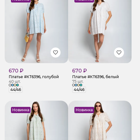
670 ₽
670 ₽
Платье #КТ6396, голубой
Платье #КТ6396, белый
40 шт.
75 шт.
44/46
44/46
Новинка
Новинка