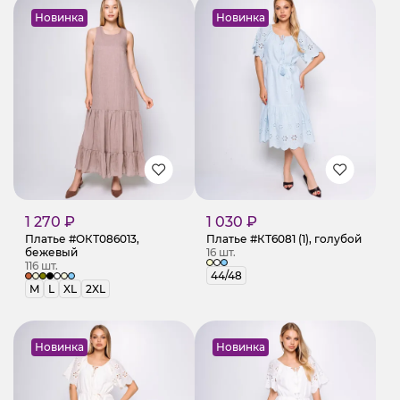
Новинка
Новинка
1 270 ₽
1 030 ₽
Платье #ОКТ086013,
Платье #КТ6081 (1), голубой
бежевый
16 шт.
116 шт.
44/48
M
L
XL
2XL
Новинка
Новинка