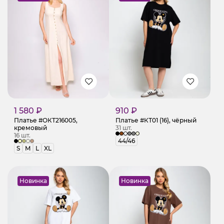
1 580 ₽
910 ₽
Платье #ОКТ216005,
Платье #КТ01 (16), чёрный
кремовый
31 шт.
16 шт.
44/46
S
M
L
XL
Новинка
Новинка