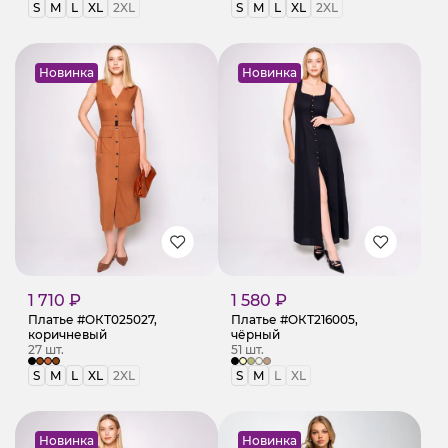
S
M
L
XL
2XL
S
M
L
XL
2XL
Новинка
Новинка
1 710 ₽
1 580 ₽
Платье #ОКТ025027,
Платье #ОКТ216005,
коричневый
чёрный
27 шт.
51 шт.
S
M
L
XL
2XL
S
M
L
XL
Новинка
Новинка