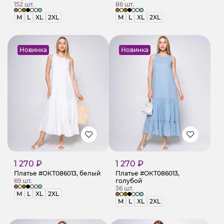
152 шт.
86 шт.
M
L
XL
2XL
M
L
XL
2XL
Новинка
Новинка
1 270 ₽
1 270 ₽
Платье #ОКТ086013, белый
Платье #ОКТ086013,
69 шт.
голубой
36 шт.
M
L
XL
2XL
M
L
XL
2XL