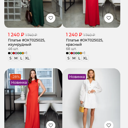
1 240 ₽
1 240 ₽
1 740 ₽
1 740 ₽
Платье #ОКТ025025,
Платье #ОКТ025025,
изумрудный
красный
46 шт.
68 шт.
+1
+1
S
M
L
XL
S
M
L
XL
-28%
Новинка
Новинка