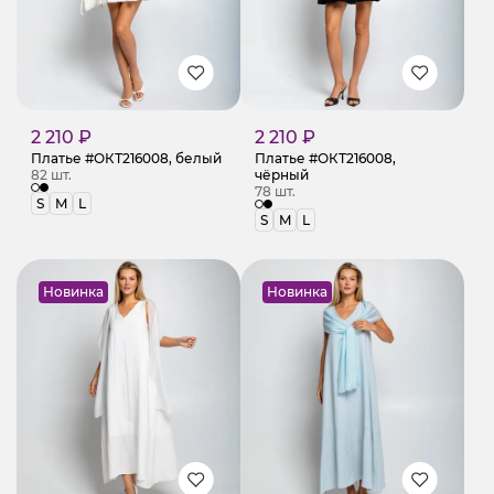
2 210 ₽
2 210 ₽
Платье #ОКТ216008, белый
Платье #ОКТ216008,
82 шт.
чёрный
78 шт.
S
M
L
S
M
L
Новинка
Новинка