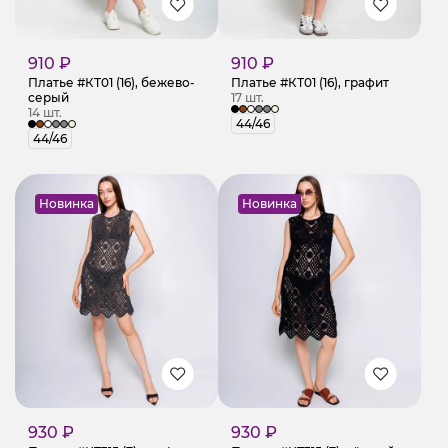
910 ₽
910 ₽
Платье #КТ01 (16), бежево-
Платье #КТ01 (16), графит
серый
17 шт.
14 шт.
44/46
44/46
Новинка
Новинка
930 ₽
930 ₽