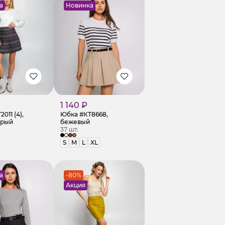
а
Новинка
1 140 ₽
011 (4),
Юбка #КТ8668,
ерый
бежевый
37 шт.
S
M
L
XL
а
-80%
Акция