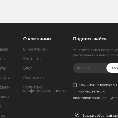
О компании
Подписывайся
аказ
О компании
Узнавайте о спецпредложе
распродажах и новых пост
ллы
Контакты
аты
Блог
ПО
ферта
Реквизиты
Нажимая на кнопку вы
одажи
Политика
конфиденциальности
соглашаетесь с
тавки
политикой конфиденциал
м
аров
Заказать обратный зво