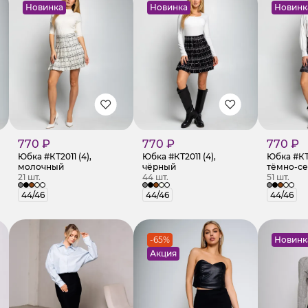
Новинка
Новинка
Новинк
770 ₽
770 ₽
770 ₽
Юбка #КТ2011 (4),
Юбка #КТ2011 (4),
Юбка #КТ2
молочный
чёрный
тёмно-с
21 шт.
44 шт.
51 шт.
44/46
44/46
44/46
-65%
Новинк
Акция