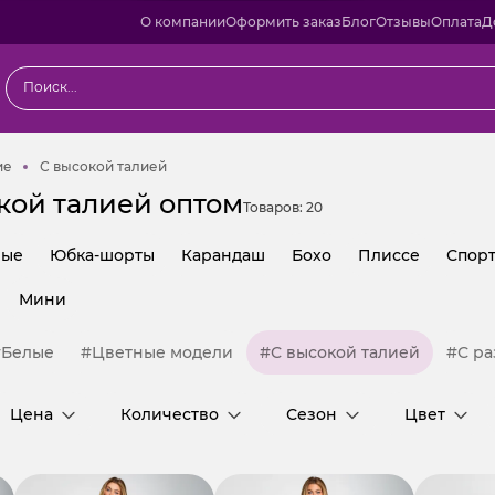
О компании
Оформить заказ
Блог
Отзывы
Оплата
Д
Классические
С высокой талией
ие
С высокой талией
кой талией оптом
Товаров:
20
ные
Юбка-шорты
Карандаш
Бохо
Плиссе
Спор
Мини
#Белые
#Цветные модели
#С высокой талией
#С р
Цена
Количество
Сезон
Цвет