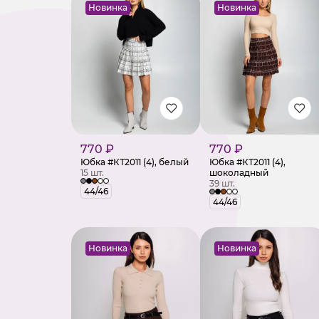
Новинка
Новинка
770 ₽
770 ₽
Юбка #КТ2011 (4), белый
Юбка #КТ2011 (4),
15 шт.
шоколадный
39 шт.
44/46
44/46
Новинка
Новинка