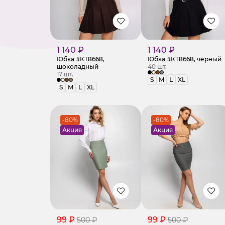
1 140 ₽
1 140 ₽
Юбка #КТ8668,
Юбка #КТ8668, чёрный
шоколадный
40 шт.
17 шт.
S
M
L
XL
S
M
L
XL
-80%
-80%
Акция
Акция
99 ₽
99 ₽
500 ₽
500 ₽