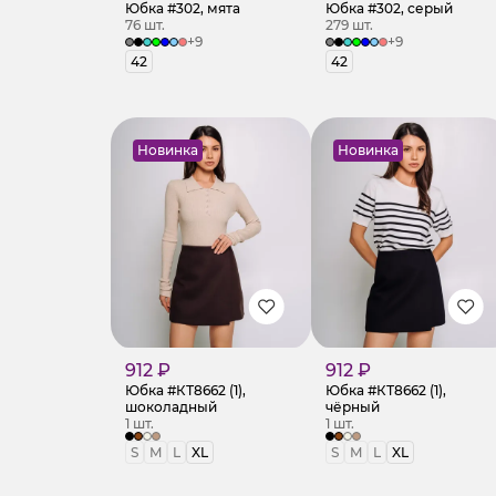
Юбка #302, мята
Юбка #302, серый
76 шт.
279 шт.
+9
+9
42
42
Новинка
Новинка
912 ₽
912 ₽
Юбка #КТ8662 (1),
Юбка #КТ8662 (1),
шоколадный
чёрный
1 шт.
1 шт.
S
M
L
XL
S
M
L
XL