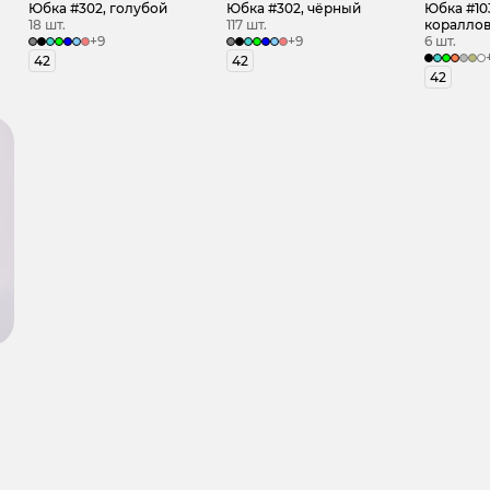
Юбка #302, голубой
Юбка #302, чёрный
Юбка #103
18 шт.
117 шт.
коралло
+9
+9
6 шт.
42
42
42