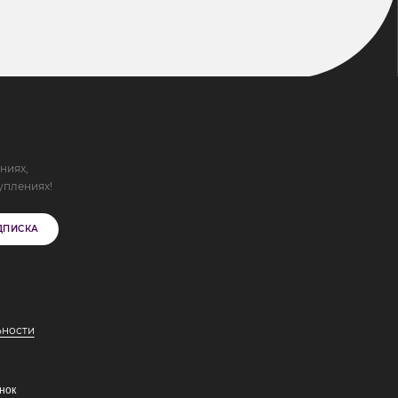
ниях,
уплениях!
ДПИСКА
ьности
нок