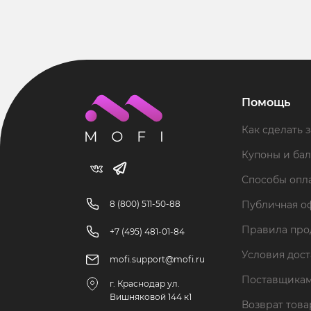
Помощь
Как сделать з
Купоны и ба
Способы опл
8 (800) 511-50-88
Публичная о
Правила пр
+7 (495) 481-01-84
Условия дос
mofi.support@mofi.ru
Поставщика
г. Краснодар ул.
Вишняковой 144 к1
Возврат тов