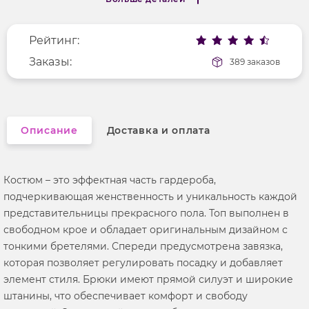
Покрой
прямой
Меньше деталей
Рисунок
полоска
Рейтинг:
Фактура материала
текстильный
Длина рукава
Заказы:
без рукавов
389 заказов
Вырез горловины
на бретельках
Описание
Доставка и оплата
Костюм – это эффектная часть гардероба,
подчеркивающая женственность и уникальность каждой
представительницы прекрасного пола. Топ выполнен в
свободном крое и обладает оригинальным дизайном с
тонкими бретелями. Спереди предусмотрена завязка,
которая позволяет регулировать посадку и добавляет
элемент стиля. Брюки имеют прямой силуэт и широкие
штанины, что обеспечивает комфорт и свободу