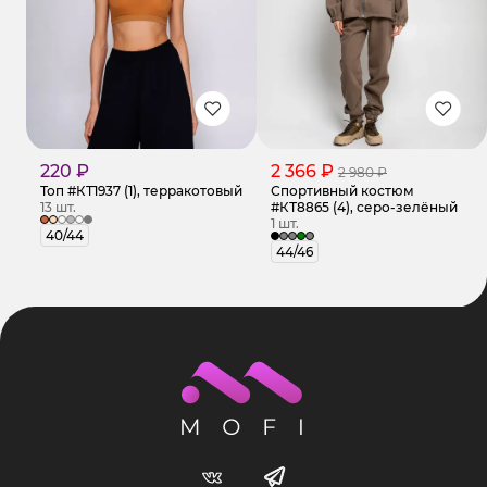
220 ₽
2 366 ₽
2 980 ₽
Топ #КТ1937 (1), терракотовый
Спортивный костюм
13 шт.
#КТ8865 (4), серо-зелёный
1 шт.
40/44
44/46