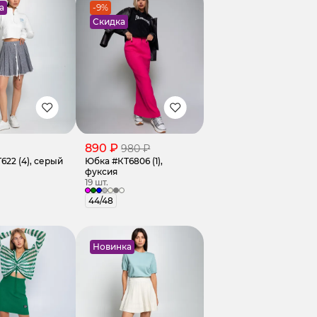
а
-9%
Скидка
890 ₽
980 ₽
622 (4), серый
Юбка #КТ6806 (1),
фуксия
19 шт.
44/48
Новинка