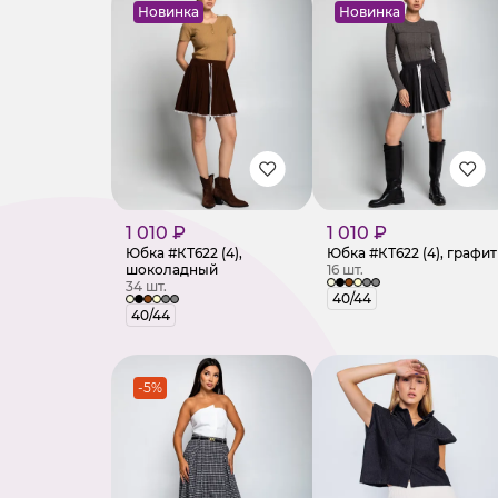
Новинка
Новинка
1 010 ₽
1 010 ₽
Юбка #КТ622 (4),
Юбка #КТ622 (4), графит
шоколадный
16 шт.
34 шт.
40/44
40/44
-5%