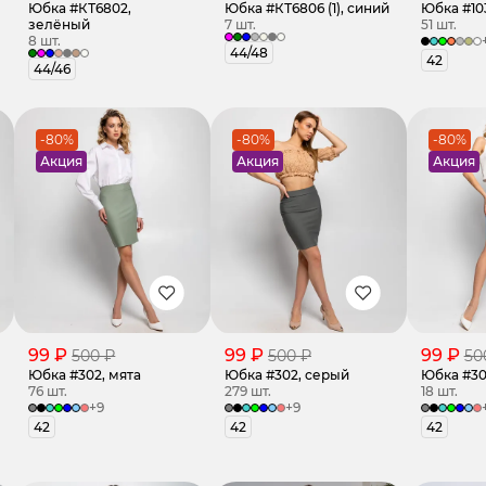
Юбка #КТ6802,
Юбка #КТ6806 (1), синий
Юбка #103
зелёный
7 шт.
51 шт.
8 шт.
44/48
42
44/46
-80%
-80%
-80%
Акция
Акция
Акция
99 ₽
99 ₽
99 ₽
500 ₽
500 ₽
50
Юбка #302, мята
Юбка #302, серый
Юбка #30
76 шт.
279 шт.
18 шт.
+9
+9
42
42
42