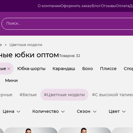
О компании
Оформить заказ
Блог
Отзывы
Оплата
Д
Трикотажные
Цветные модели
е
Цветные модели
ные юбки оптом
Товаров:
32
ные
Юбка-шорты
Карандаш
Бохо
Плиссе
Спо
Мини
ерные
#Белые
#Цветные модели
#С высокой талие
Цена
Количество
Сезон
Цвет