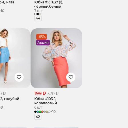
-1, мята
Юбка #КТ637 (1),
чёрный,белый
+10
7 шт.
44
-65%
Акция
199 ₽
0 ₽
570 ₽
2, голубой
Юбка #103-1,
коралловый
+9
6 шт.
+10
42