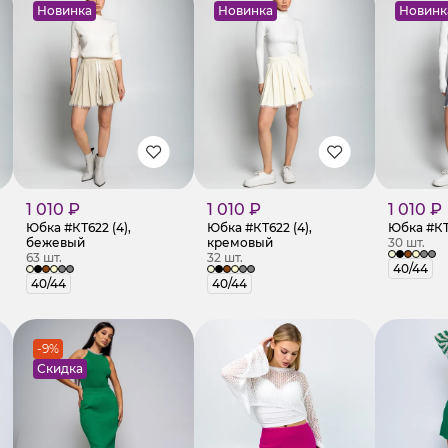
Новинка
Новинка
Новинк
1 010 ₽
1 010 ₽
1 010 ₽
Юбка #КТ622 (4),
Юбка #КТ622 (4),
Юбка #КТ
бежевый
кремовый
30 шт.
63 шт.
32 шт.
40/44
40/44
40/44
-9%
Скидка