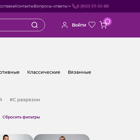
оставка
Контакты
Вопросы-ответы
8 (800) 511-50-88
0
Войти
ртивные
Классические
Вязанные
й
#С разрезом
Cбросить фильтры