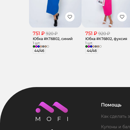
751 ₽
751 ₽
920 ₽
920 ₽
Юбка #КТ6802, синий
Юбка #КТ6802, фуксия
1 шт.
1 шт.
44/46
44/46
Помощь
Как сделать з
Купоны и ба