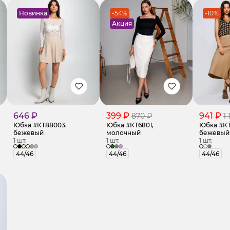
Новинка
-54%
-10%
Акция
646 ₽
399 ₽
941 ₽
870 ₽
1 
Юбка #КТ88003,
Юбка #КТ6801,
Юбка #КТ8
бежевый
молочный
бежевый
1 шт.
1 шт.
1 шт.
44/46
44/46
44/46