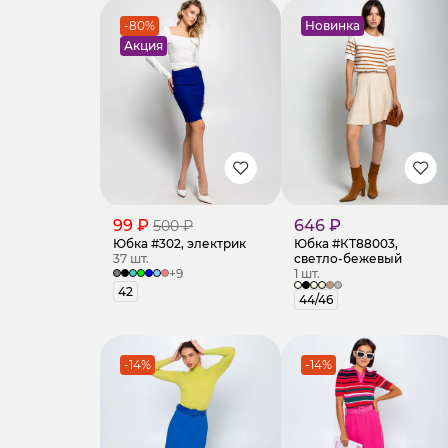
-80%
Новинка
Акция
99 ₽
646 ₽
500 ₽
Юбка #302, электрик
Юбка #КТ88003,
37 шт.
светло-бежевый
+9
1 шт.
42
44/46
-14%
-14%