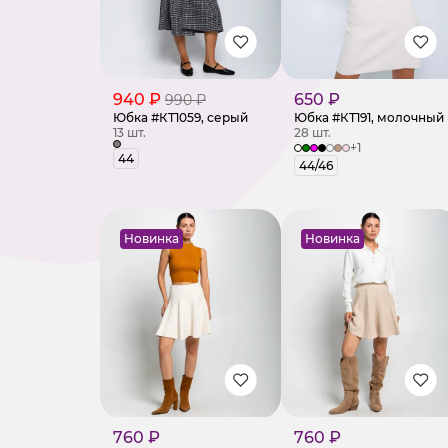
940 ₽
650 ₽
990 ₽
Юбка #КТ1059, серый
Юбка #КТ191, молочный
13 шт.
28 шт.
+1
44
44/46
Новинка
Новинка
760 ₽
760 ₽