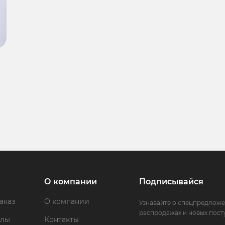
О компании
Подписывайся
аказ
О компании
Узнавайте о спецпредложе
распродажах и новых пост
ллы
Контакты