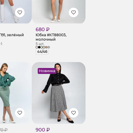
680 ₽
191, зелёный
Юбка #КТ88003,
молочный
+1
5 шт.
44/46
Новинка
900 ₽
70 ₽