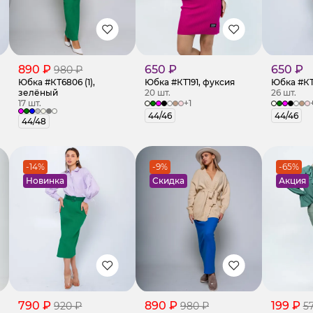
890 ₽
650 ₽
650 ₽
980 ₽
Юбка #КТ6806 (1),
Юбка #КТ191, фуксия
Юбка #КТ
зелёный
20 шт.
26 шт.
17 шт.
+1
44/46
44/46
44/48
-14%
-9%
-65%
Новинка
Скидка
Акция
790 ₽
890 ₽
199 ₽
920 ₽
980 ₽
5