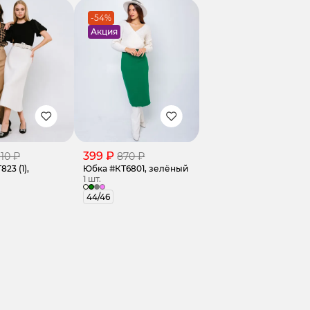
-54%
Акция
399 ₽
110 ₽
870 ₽
23 (1),
Юбка #КТ6801, зелёный
1 шт.
44/46