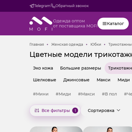
Telegram
Обратный звонок
Одежда оптом
Каталог
от поставщика MOFI
Главная
Женская одежда
Юбки
Главная
Женская одежда
Юбки
Трикотажны
Цветные модели трикотаж
Эко кожа
Большие размеры
Трикотаж
Шелковые
Джинсовые
Макси
Миди
#Мини
#Миди
#Макси
#В пол
#Ч
Все фильтры
1
Сортировка