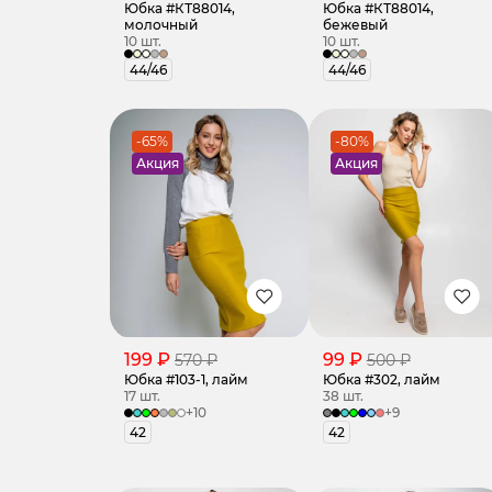
Юбка #КТ88014,
Юбка #КТ88014,
молочный
бежевый
10 шт.
10 шт.
44/46
44/46
-65%
-80%
Акция
Акция
199 ₽
99 ₽
570 ₽
500 ₽
Юбка #103-1, лайм
Юбка #302, лайм
17 шт.
38 шт.
+10
+9
42
42