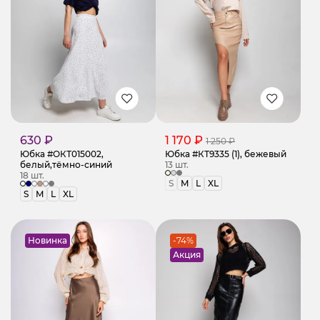
630 ₽
1 170 ₽
1 250 ₽
Юбка #ОКТ015002,
Юбка #КТ9335 (1), бежевый
белый,тёмно-синий
13 шт.
18 шт.
S
M
L
XL
S
M
L
XL
Новинка
-74%
Акция