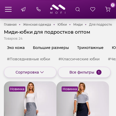
0
Главная
Женская одежда
Юбки
Миди
Главная
Женская одежда
Юбки
Миди
Для подростков
Миди-юбки для подростков оптом
Товаров:
24
Эко кожа
Большие размеры
Трикотажные
Ю
#Повседневные юбки
#Классические юбки
#Че
Сортировка
Все фильтры
1
Новинка
Новинка