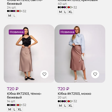
бежевый
40 шт.
24 шт.
+32
+32
M
L
XL
M
L
Новинка
Новинка
720 ₽
720 ₽
Юбка #КТ2103, тёмно-
Юбка #КТ2103, мокко
бежевый
20 шт.
14 шт.
+32
+32
M
L
XL
M
L
XL