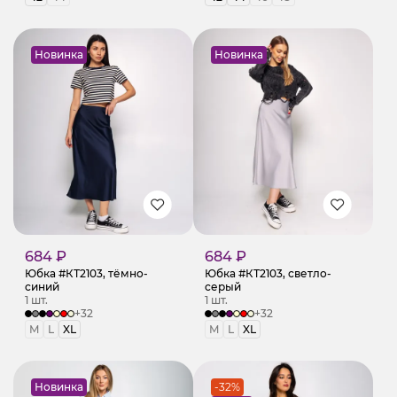
Новинка
Новинка
684 ₽
684 ₽
Юбка #КТ2103, тёмно-
Юбка #КТ2103, светло-
синий
серый
1 шт.
1 шт.
+32
+32
M
L
XL
M
L
XL
Новинка
-32%