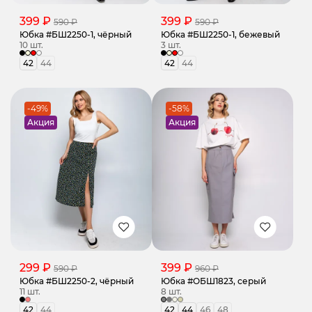
399 ₽
399 ₽
590 ₽
590 ₽
Юбка #БШ2250-1, чёрный
Юбка #БШ2250-1, бежевый
10 шт.
3 шт.
42
44
42
44
-49%
-58%
Акция
Акция
299 ₽
399 ₽
590 ₽
960 ₽
Юбка #БШ2250-2, чёрный
Юбка #ОБШ1823, серый
11 шт.
8 шт.
42
44
42
44
46
48