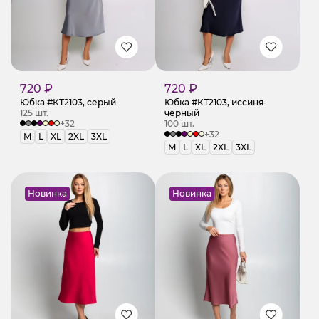
720 ₽
720 ₽
Юбка #КТ2103, серый
Юбка #КТ2103, иссиня-
125 шт.
чёрный
+32
100 шт.
+32
M
L
XL
2XL
3XL
M
L
XL
2XL
3XL
Новинка
Новинка