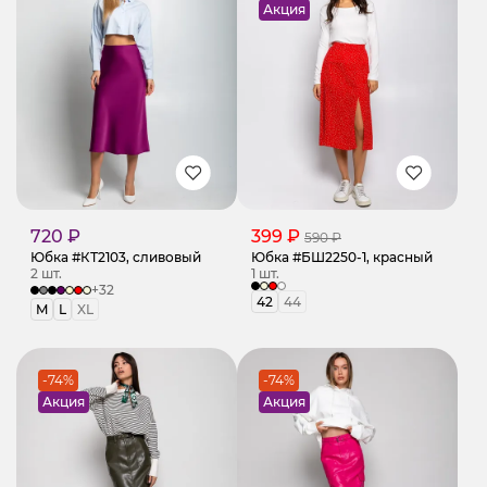
Акция
720 ₽
399 ₽
590 ₽
Юбка #КТ2103, сливовый
Юбка #БШ2250-1, красный
2 шт.
1 шт.
+32
42
44
M
L
XL
-74%
-74%
Акция
Акция