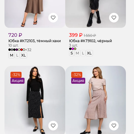
720 ₽
399 ₽
1 550 ₽
Юбка #КТ2103, тёмный хаки
Юбка #КТ9102, чёрный
10 шт.
3 шт.
+32
S
M
L
XL
M
L
XL
-32%
-32%
Акция
Акция