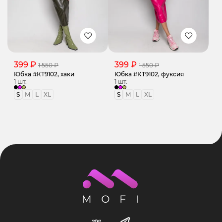
399 ₽
399 ₽
1 550 ₽
1 550 ₽
Юбка #КТ9102, хаки
Юбка #КТ9102, фуксия
1 шт.
1 шт.
S
M
L
XL
S
M
L
XL