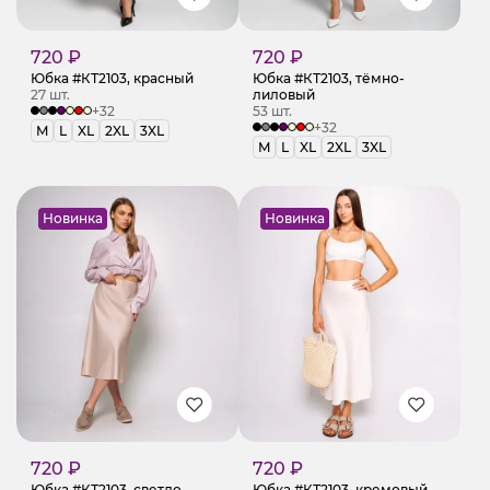
720 ₽
720 ₽
Юбка #КТ2103, красный
Юбка #КТ2103, тёмно-
27 шт.
лиловый
+32
53 шт.
+32
M
L
XL
2XL
3XL
M
L
XL
2XL
3XL
Новинка
Новинка
720 ₽
720 ₽
Юбка #КТ2103, светло-
Юбка #КТ2103, кремовый