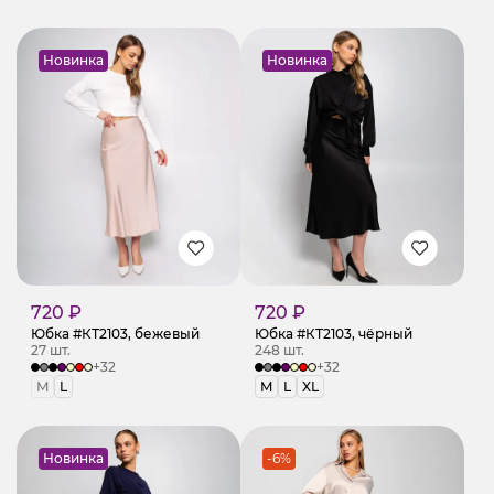
Новинка
Новинка
720 ₽
720 ₽
Юбка #КТ2103, бежевый
Юбка #КТ2103, чёрный
27 шт.
248 шт.
+32
+32
M
L
M
L
XL
Новинка
-6%