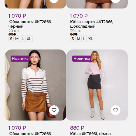
1 070 ₽
1 070 ₽
Юбка-шорты #КТ2866,
Юбка-шорты #КТ2866,
чёрный
шоколадный
20 шт.
39 шт.
S
M
L
XL
S
M
L
XL
Новинка
Новинка
1 070 ₽
880 ₽
Юбка-шорты #КТ2866,
Юбка #КТ8961, тёмно-