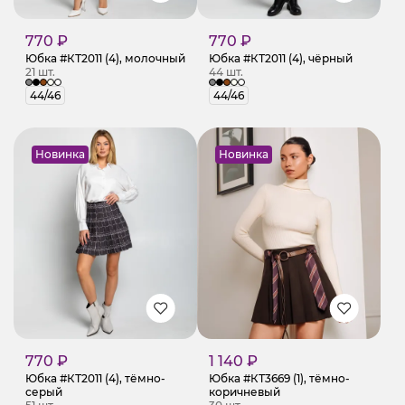
770 ₽
770 ₽
Юбка #КТ2011 (4), молочный
Юбка #КТ2011 (4), чёрный
21 шт.
44 шт.
44/46
44/46
Новинка
Новинка
770 ₽
1 140 ₽
Юбка #КТ2011 (4), тёмно-
Юбка #КТ3669 (1), тёмно-
серый
коричневый