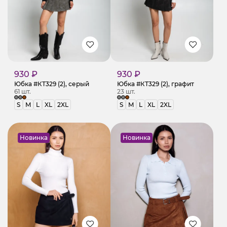
930 ₽
930 ₽
Юбка #КТ329 (2), серый
Юбка #КТ329 (2), графит
61 шт.
23 шт.
S
M
L
XL
2XL
S
M
L
XL
2XL
Новинка
Новинка