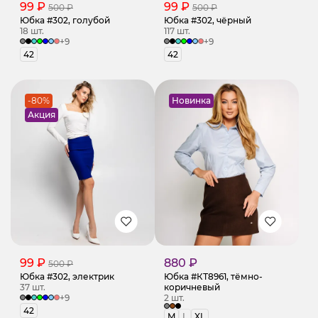
99 ₽
99 ₽
500 ₽
500 ₽
Юбка #302, голубой
Юбка #302, чёрный
18 шт.
117 шт.
+9
+9
42
42
-80%
Новинка
Акция
99 ₽
880 ₽
500 ₽
Юбка #302, электрик
Юбка #КТ8961, тёмно-
37 шт.
коричневый
+9
2 шт.
42
M
L
XL