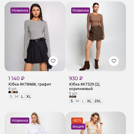
Новинка
Новинка
1 140 ₽
930 ₽
Юбка #КТ8668, графит
Юбка #КТ329 (2),
6 шт.
коричневый
5 шт.
S
M
L
XL
S
M
L
XL
2XL
Новинка
-80%
Акция