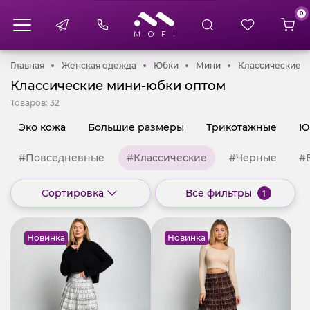
0
Главная
Женская одежда
Юбки
Мини
К
Главная
Женская одежда
Юбки
Мини
Классические
Классические мини-юбки оптом
Товаров:
32
Эко кожа
Большие размеры
Трикотажные
Ю
#Повседневные
#Классические
#Черные
#
Сортировка
Все фильтры
1
Новинка
Новинка