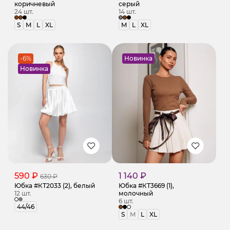
коричневый
серый
24 шт.
14 шт.
S
M
L
XL
M
L
XL
-6%
Новинка
Новинка
590 ₽
1 140 ₽
630 ₽
Юбка #КТ2033 (2), белый
Юбка #КТ3669 (1),
12 шт.
молочный
6 шт.
44/46
S
M
L
XL