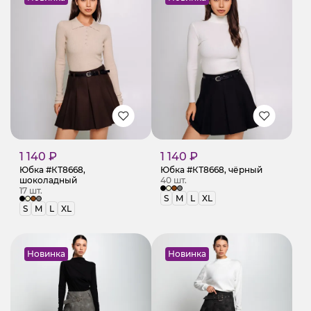
1 140 ₽
1 140 ₽
Юбка #КТ8668,
Юбка #КТ8668, чёрный
шоколадный
40 шт.
17 шт.
S
M
L
XL
S
M
L
XL
Новинка
Новинка