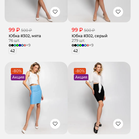
99 ₽
99 ₽
500 ₽
500 ₽
Юбка #302, мята
Юбка #302, серый
76 шт.
279 шт.
+9
+9
42
42
-80%
-80%
Акция
Акция