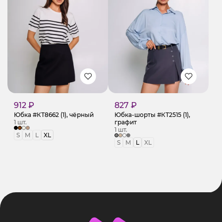
912 ₽
827 ₽
Юбка #КТ8662 (1), чёрный
Юбка-шорты #КТ2515 (1),
1 шт.
графит
1 шт.
S
M
L
XL
S
M
L
XL