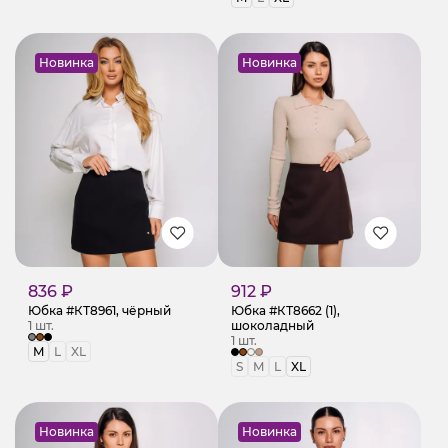
Новинка
Новинка
836 ₽
912 ₽
Юбка #КТ8961, чёрный
Юбка #КТ8662 (1),
1 шт.
шоколадный
1 шт.
M
L
XL
S
M
L
XL
Новинка
Новинка