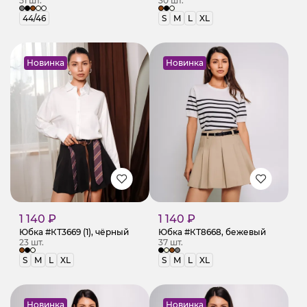
51 шт.
30 шт.
44/46
S
M
L
XL
Новинка
Новинка
1 140 ₽
1 140 ₽
Юбка #КТ3669 (1), чёрный
Юбка #КТ8668, бежевый
23 шт.
37 шт.
S
M
L
XL
S
M
L
XL
Новинка
Новинка