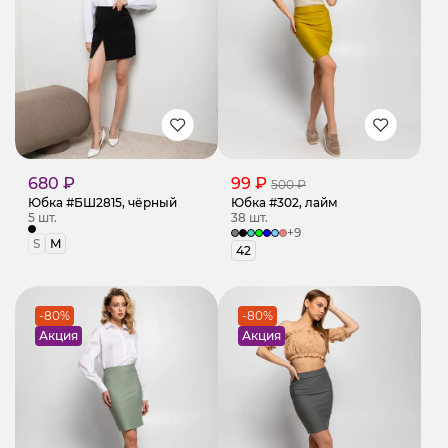
680 ₽
99 ₽
500 ₽
Юбка #БШ2815, чёрный
Юбка #302, лайм
5 шт.
38 шт.
+9
S
M
42
-80%
-80%
Акция
Акция