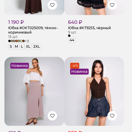
1 190 ₽
640 ₽
Юбка #ОКТ025009, тёмно-
Юбка #КТ9253, чёрный
коричневый
9 шт.
13 шт.
44
+9
S
M
L
XL
2XL
Новинка
-4%
Новинка