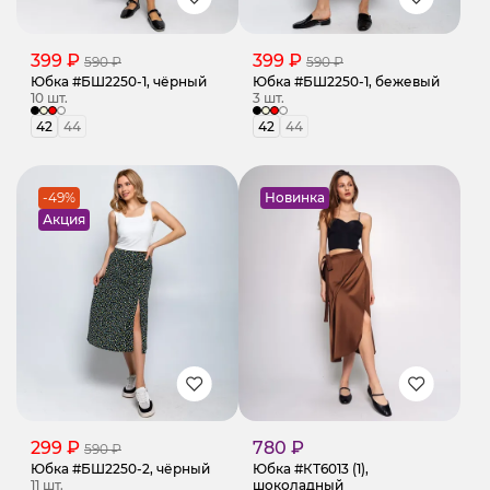
399 ₽
399 ₽
590 ₽
590 ₽
Юбка #БШ2250-1, чёрный
Юбка #БШ2250-1, бежевый
10 шт.
3 шт.
42
44
42
44
-49%
Новинка
Акция
299 ₽
780 ₽
590 ₽
Юбка #БШ2250-2, чёрный
Юбка #КТ6013 (1),
11 шт.
шоколадный