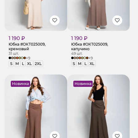
1 190 ₽
1 190 ₽
Юбка #ОКТ025009,
Юбка #ОКТ025009,
кремовый
капучино
31 шт.
49 шт.
+9
+9
S
M
L
XL
2XL
S
M
L
XL
Новинка
Новинка