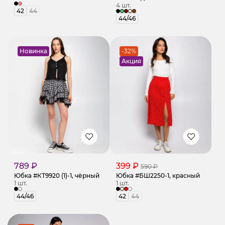
4 шт.
42
44
44/46
Новинка
-32%
Акция
789 ₽
399 ₽
590 ₽
Юбка #КТ9920 (1)-1, чёрный
Юбка #БШ2250-1, красный
1 шт.
1 шт.
44/46
42
44