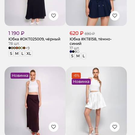
1 190 ₽
620 ₽
690 ₽
Юбка #ОКТ025009, чёрный
Юбка #КТ8158, тёмно-
78 шт.
синий
+9
17 шт.
S
M
L
XL
S
M
L
Новинка
-6%
Новинка