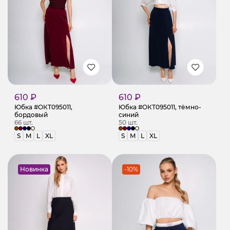
610 ₽
610 ₽
Юбка #ОКТ095011,
Юбка #ОКТ095011, тёмно-
бордовый
синий
66 шт.
50 шт.
S
M
L
XL
S
M
L
XL
Новинка
-10%