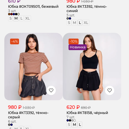
610 ₽
980 ₽
1 030 ₽
Юбка #ОКТ095011, бежевый
Юбка #КТ3392, тёмно-
3 шт.
синий
5 шт.
S
M
L
XL
S
M
L
XL
-4%
-10%
Новинка
980 ₽
620 ₽
1 030 ₽
690 ₽
Юбка #КТ3392, тёмно-
Юбка #КТ8158, чёрный
серый
7 шт.
6 шт.
S
M
L
S
M
L
XL