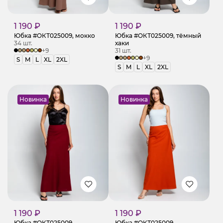
1 190 ₽
1 190 ₽
Юбка #ОКТ025009, мокко
Юбка #ОКТ025009, тёмный
34 шт.
хаки
+9
31 шт.
+9
S
M
L
XL
2XL
S
M
L
XL
2XL
Новинка
Новинка
1 190 ₽
1 190 ₽
Юбка #ОКТ025009,
Юбка #ОКТ025009,