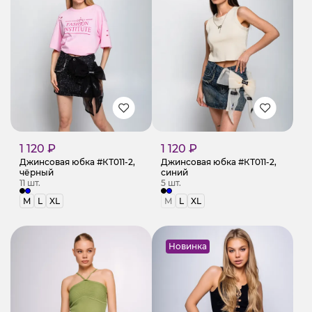
1 120 ₽
1 120 ₽
Джинсовая юбка #КТ011-2,
Джинсовая юбка #КТ011-2,
чёрный
синий
11 шт.
5 шт.
M
L
XL
M
L
XL
Новинка