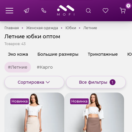
0
Главная
Женская одежда
Юбки
Летние
Главная
Женская одежда
Юбки
Летние
Летние юбки оптом
Товаров:
43
Эко кожа
Большие размеры
Трикотажные
Ю
#Летние
#Карго
Сортировка
Все фильтры
1
Новинка
Новинка