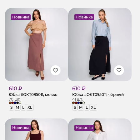
Новинка
Новинка
610 ₽
610 ₽
Юбка #ОКТ095011, мокко
Юбка #ОКТ095011, чёрный
70 шт.
41 шт.
S
M
L
XL
S
M
L
XL
Новинка
Новинка