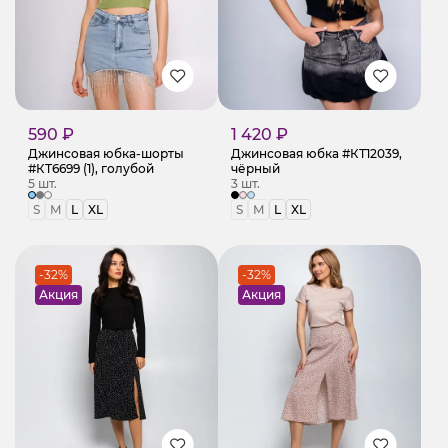
590 ₽
1 420 ₽
Джинсовая юбка-шорты
Джинсовая юбка #КТ12039,
#КТ6699 (1), голубой
чёрный
5 шт.
3 шт.
S
M
L
XL
S
M
L
XL
-32%
-32%
Акция
Акция