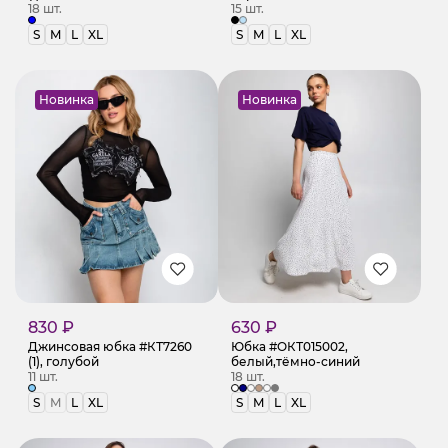
18 шт.
15 шт.
S
M
L
XL
S
M
L
XL
Новинка
Новинка
830 ₽
630 ₽
Джинсовая юбка #КТ7260
Юбка #ОКТ015002,
(1), голубой
белый,тёмно-синий
11 шт.
18 шт.
S
M
L
XL
S
M
L
XL