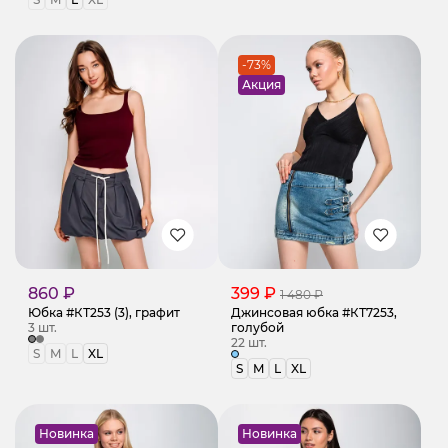
-73%
Акция
860 ₽
399 ₽
1 480 ₽
Юбка #КТ253 (3), графит
Джинсовая юбка #КТ7253,
3 шт.
голубой
22 шт.
S
M
L
XL
S
M
L
XL
Новинка
Новинка