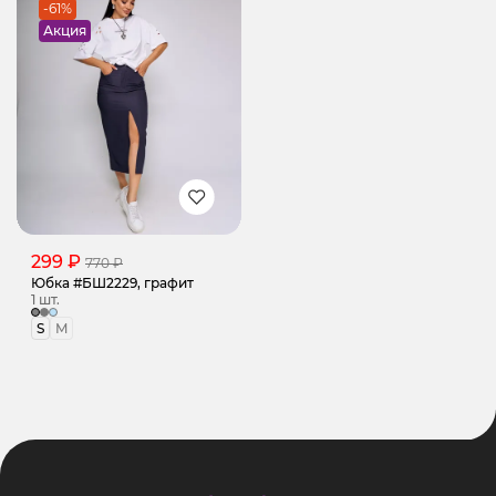
-61%
Акция
299 ₽
770 ₽
Юбка #БШ2229, графит
1 шт.
S
M