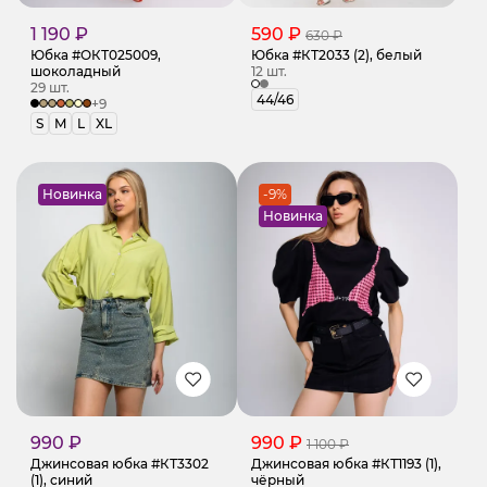
1 190 ₽
590 ₽
630 ₽
Юбка #ОКТ025009,
Юбка #КТ2033 (2), белый
шоколадный
12 шт.
29 шт.
44/46
+9
S
M
L
XL
Новинка
-9%
Новинка
990 ₽
990 ₽
1 100 ₽
Джинсовая юбка #КТ3302
Джинсовая юбка #КТ1193 (1),
(1), синий
чёрный