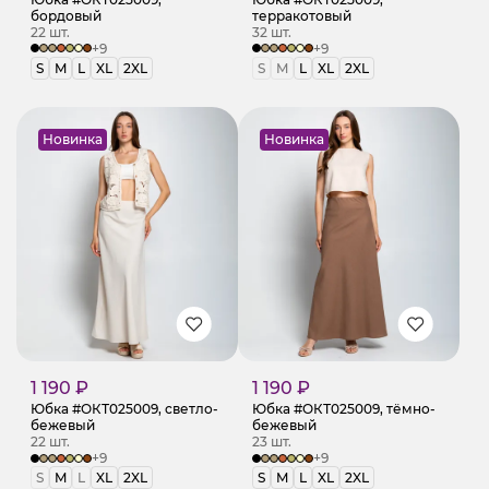
бордовый
терракотовый
22 шт.
32 шт.
+9
+9
S
M
L
XL
2XL
S
M
L
XL
2XL
Новинка
Новинка
1 190 ₽
1 190 ₽
Юбка #ОКТ025009, светло-
Юбка #ОКТ025009, тёмно-
бежевый
бежевый
22 шт.
23 шт.
+9
+9
S
M
L
XL
2XL
S
M
L
XL
2XL