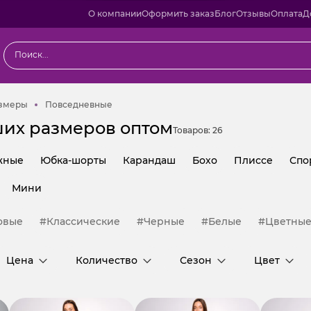
О компании
Оформить заказ
Блог
Отзывы
Оплата
Д
Большие размеры
Повседневные
змеры
Повседневные
их размеров оптом
Товаров:
26
жные
Юбка-шорты
Карандаш
Бохо
Плиссе
Спо
Мини
овые
#Классические
#Черные
#Белые
#Цветны
Цена
Количество
Сезон
Цвет