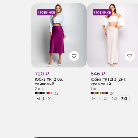
Новинка
Новинка
720 ₽
846 ₽
Юбка #КТ2103,
Юбка #КТ2113 (2)-1,
сливовый
кремовый
2 шт.
1 шт.
+32
+24
M
L
XL
M
L
XL
2XL
3XL