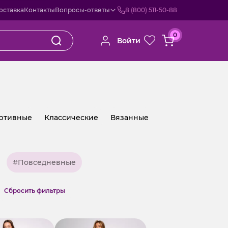
оставка
Контакты
Вопросы-ответы
8 (800) 511-50-88
0
Войти
ртивные
Классические
Вязанные
е
#Повседневные
Cбросить фильтры