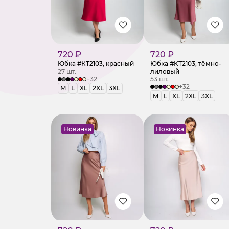
720 ₽
720 ₽
Юбка #КТ2103, красный
Юбка #КТ2103, тёмно-
27 шт.
лиловый
+32
53 шт.
+32
M
L
XL
2XL
3XL
M
L
XL
2XL
3XL
Новинка
Новинка