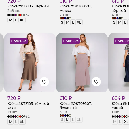
720 ₽
610 ₽
610 ₽
Юбка #КТ2103, чёрный
Юбка #ОКТ095011,
Юбка #ОК
249 шт.
мокко
чёрный
+32
70 шт.
41 шт.
M
L
XL
S
M
L
XL
S
M
L
Новинка
Новинка
Новинк
720 ₽
610 ₽
684 ₽
Юбка #КТ2103, тёмный
Юбка #ОКТ095011,
Юбка #КТ
хаки
бежевый
синий
10 шт.
3 шт.
1 шт.
+32
S
M
L
XL
M
L
XL
M
L
XL