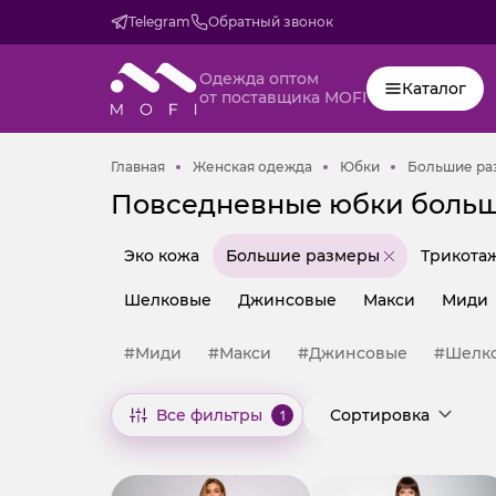
Telegram
Обратный звонок
Одежда оптом
Каталог
от поставщика MOFI
Главная
Женская одежда
Юбки
Главная
Женская одежда
Юбки
Большие ра
Повседневные юбки больш
Эко кожа
Большие размеры
Трикота
Шелковые
Джинсовые
Макси
Миди
#Миди
#Макси
#Джинсовые
#Шелк
Все фильтры
1
Сортировка