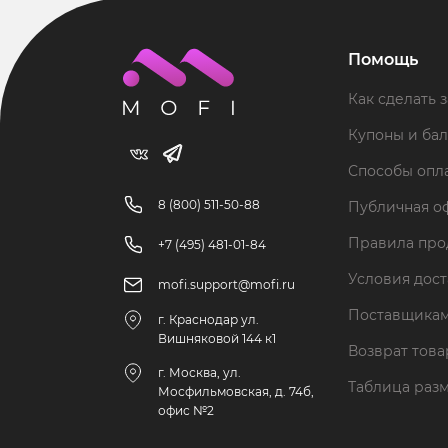
Помощь
Как сделать з
Купоны и ба
Способы опл
8 (800) 511-50-88
Публичная о
Правила пр
+7 (495) 481-01-84
Условия дос
mofi.support@mofi.ru
Поставщика
г. Краснодар ул.
Вишняковой 144 к1
Возврат тов
г. Москва, ул.
Таблица раз
Мосфильмовская, д. 74б,
офис №2