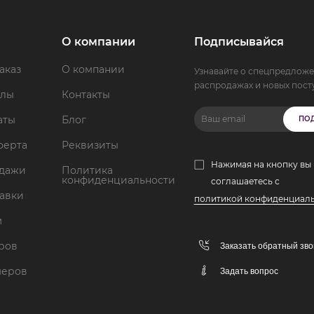
О компании
Подписывайся
аказ
О компании
Узнавайте о спецпредложе
распродажах и новых пост
ллы
Контакты
аты
Блог
ПО
ферта
Реквизиты
Нажимая на кнопку вы
одажи
Политика
конфиденциальности
соглашаетесь с
тавки
политикой конфиденциал
м
аров
Заказать обратный зво
меров
Задать вопрос