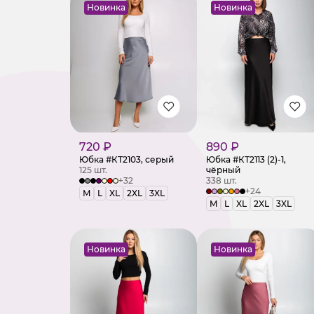
Новинка
Новинка
720 ₽
890 ₽
Юбка #КТ2103, серый
Юбка #КТ2113 (2)-1,
125 шт.
чёрный
+32
338 шт.
+24
M
L
XL
2XL
3XL
M
L
XL
2XL
3XL
Новинка
Новинка