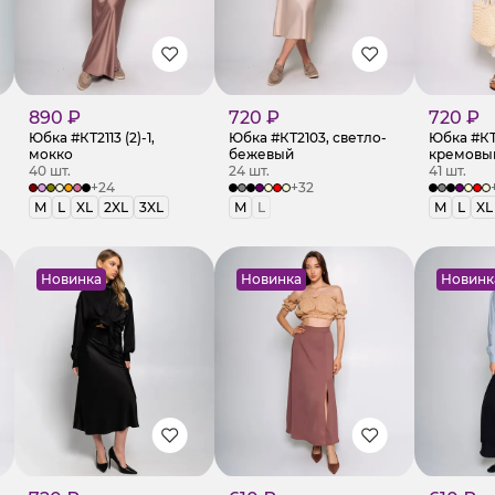
890 ₽
720 ₽
720 ₽
Юбка #КТ2113 (2)-1,
Юбка #КТ2103, светло-
Юбка #КТ
мокко
бежевый
кремовы
40 шт.
24 шт.
41 шт.
+24
+32
M
L
XL
2XL
3XL
M
L
M
L
XL
Новинка
Новинка
Новинк