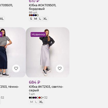
610 ₽
Т095011,
Юбка #ОКТ095011,
бордовый
66 шт.
XL
S
M
L
XL
а
Новинка
684 ₽
2103, тёмно-
Юбка #КТ2103, светло-
серый
1 шт.
+32
+32
M
L
XL