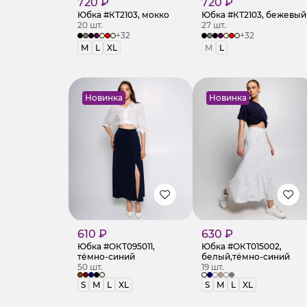
720 ₽
720 ₽
Юбка #КТ2103, мокко
Юбка #КТ2103, бежевый
20 шт.
27 шт.
+32
+32
M
L
XL
M
L
Новинка
Новинка
610 ₽
630 ₽
Юбка #ОКТ095011,
Юбка #ОКТ015002,
тёмно-синий
белый,тёмно-синий
50 шт.
19 шт.
S
M
L
XL
S
M
L
XL