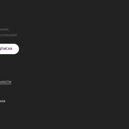
ниях,
уплениях!
ДПИСКА
ьности
нок