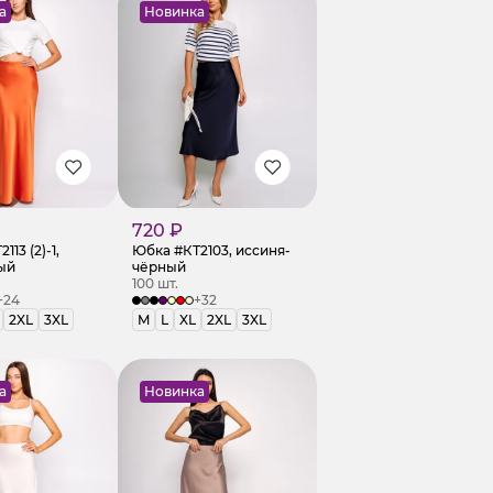
а
Новинка
720 ₽
13 (2)-1,
Юбка #КТ2103, иссиня-
ый
чёрный
100 шт.
+24
+32
2XL
3XL
M
L
XL
2XL
3XL
а
Новинка