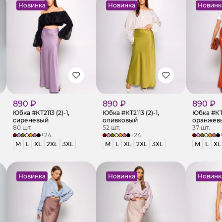
Новинка
Новинка
Новинк
890 ₽
890 ₽
890 ₽
Юбка #КТ2113 (2)-1,
Юбка #КТ2113 (2)-1,
Юбка #КТ21
сиреневый
оливковый
оранжев
80 шт.
52 шт.
37 шт.
+24
+24
M
L
XL
2XL
3XL
M
L
XL
2XL
3XL
M
L
XL
Новинка
Новинка
Новинк