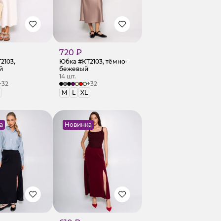
720 ₽
2103,
Юбка #КТ2103, тёмно-
й
бежевый
14 шт.
+32
+32
M
L
XL
а
Новинка