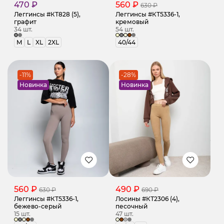
470 ₽
560 ₽
630 ₽
Леггинсы #КТ828 (5),
Леггинсы #КТ5336-1,
графит
кремовый
34 шт.
54 шт.
M
L
XL
2XL
40/44
-11%
-28%
Новинка
Новинка
560 ₽
490 ₽
630 ₽
690 ₽
Леггинсы #КТ5336-1,
Лосины #КТ2306 (4),
бежево-серый
песочный
15 шт.
47 шт.