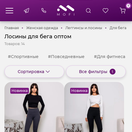
0
Главная
Женская одежда
Леггинсы и ло
Дл
Главная
Женская одежда
Леггинсы и лосины
Для бега
Лосины для бега оптом
Товаров:
14
#Спортивные
#Повседневные
#Для фитнеса
Сортировка
Все фильтры
1
Новинка
Новинка