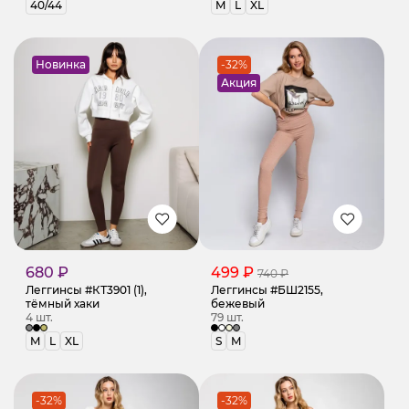
40/44
M
L
XL
Новинка
-32%
Акция
680 ₽
499 ₽
740 ₽
Леггинсы #КТ3901 (1),
Леггинсы #БШ2155,
тёмный хаки
бежевый
4 шт.
79 шт.
M
L
XL
S
M
-32%
-32%