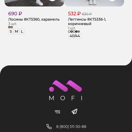
690 ₽
532 ₽
630 ₽
Лосины #КТ5360, карамель
Леггинсы #КТ5336-1,
3 шт.
коричневый
1 шт.
S
M
L
40/44
8 (800) 511-50-88