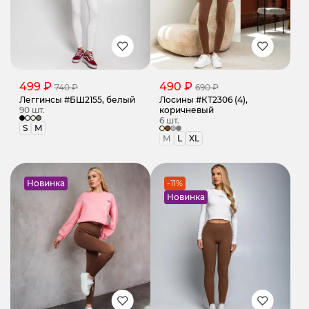
499 ₽
490 ₽
740 ₽
690 ₽
Леггинсы #БШ2155, белый
Лосины #КТ2306 (4),
90 шт.
коричневый
6 шт.
S
M
M
L
XL
Новинка
-11%
Новинка