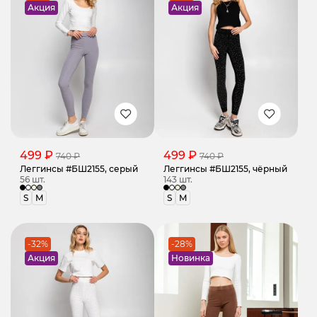
Акция
Акция
499 ₽
499 ₽
740 ₽
740 ₽
Леггинсы #БШ2155, серый
Леггинсы #БШ2155, чёрный
56 шт.
143 шт.
S
M
S
M
-32%
-28%
Акция
Новинка