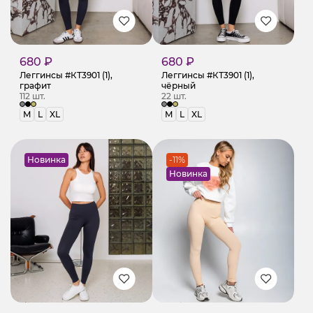
680 ₽
680 ₽
Леггинсы #КТ3901 (1),
Леггинсы #КТ3901 (1),
графит
чёрный
112 шт.
22 шт.
M
L
XL
M
L
XL
Новинка
-11%
Новинка