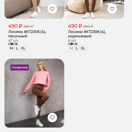
490 ₽
490 ₽
690 ₽
690 ₽
Лосины #КТ2306 (4),
Лосины #КТ2306 (4),
песочный
коричневый
47 шт.
6 шт.
M
L
XL
M
L
XL
Новинка