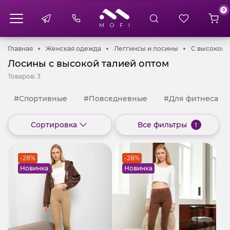
0
Главная
Женская одежда
Леггинсы и ло
Главная
Женская одежда
Леггинсы и лосины
С высокой 
Лосины с высокой талией оптом
Товаров:
3
#Спортивные
#Повседневные
#Для фитнеса
Сортировка
Все фильтры
1
-28%
-28%
Новинка
Новинка