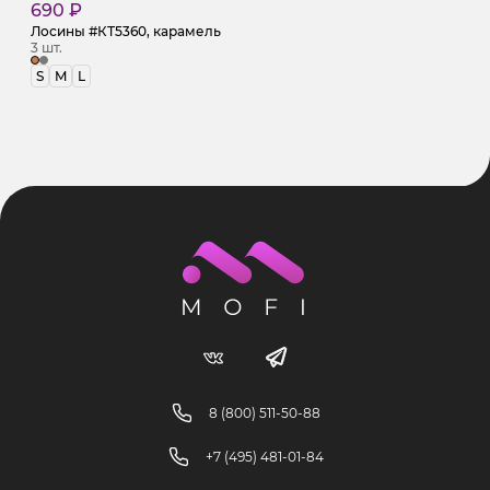
690 ₽
Лосины #КТ5360, карамель
3 шт.
S
M
L
8 (800) 511-50-88
+7 (495) 481-01-84