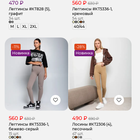
470 ₽
560 ₽
630 ₽
Леггинсы #КТ828 (5),
Леггинсы #КТ5336-1,
графит
кремовый
34 шт.
54 шт.
M
L
XL
2XL
40/44
-11%
-28%
Новинка
Новинка
560 ₽
490 ₽
630 ₽
690 ₽
Леггинсы #КТ5336-1,
Лосины #КТ2306 (4),
бежево-серый
песочный
15 шт.
47 шт.