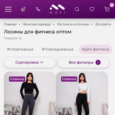
0
Главная
Женская одежда
Леггинсы и ло
Главная
Женская одежда
Леггинсы и лосины
Для фитнес
Лосины для фитнеса оптом
Товаров:
14
#Спортивные
#Повседневные
#Для фитнеса
Сортировка
Все фильтры
1
Новинка
Новинка