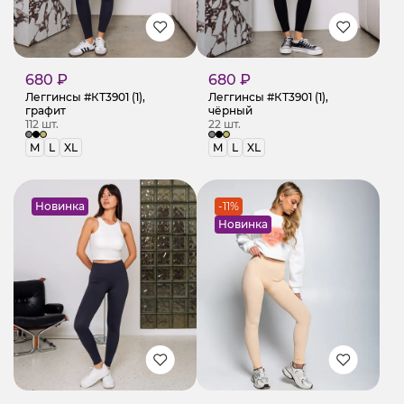
680 ₽
680 ₽
Леггинсы #КТ3901 (1),
Леггинсы #КТ3901 (1),
графит
чёрный
112 шт.
22 шт.
M
L
XL
M
L
XL
Новинка
-11%
Новинка