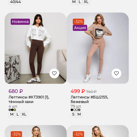
40/44
M
L
XL
Новинка
-32%
Акция
680 ₽
499 ₽
740 ₽
Леггинсы #КТ3901 (1),
Леггинсы #БШ2155,
тёмный хаки
бежевый
4 шт.
79 шт.
M
L
XL
S
M
-32%
-32%