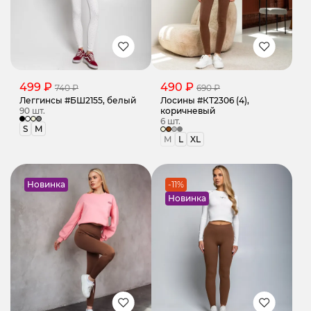
499 ₽
490 ₽
740 ₽
690 ₽
Леггинсы #БШ2155, белый
Лосины #КТ2306 (4),
90 шт.
коричневый
6 шт.
S
M
M
L
XL
Новинка
-11%
Новинка