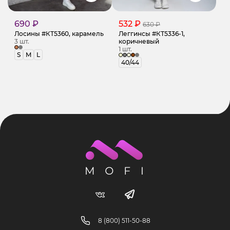
690 ₽
532 ₽
630 ₽
Лосины #КТ5360, карамель
Леггинсы #КТ5336-1,
3 шт.
коричневый
1 шт.
S
M
L
40/44
8 (800) 511-50-88