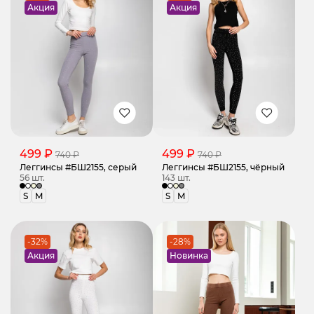
Акция
Акция
499 ₽
499 ₽
740 ₽
740 ₽
Леггинсы #БШ2155, серый
Леггинсы #БШ2155, чёрный
56 шт.
143 шт.
S
M
S
M
-32%
-28%
Акция
Новинка