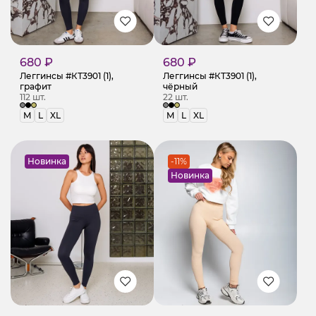
680 ₽
680 ₽
Леггинсы #КТ3901 (1),
Леггинсы #КТ3901 (1),
графит
чёрный
112 шт.
22 шт.
M
L
XL
M
L
XL
Новинка
-11%
Новинка