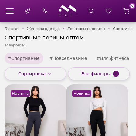
0
Главная
Женская одежда
Леггинсы и ло
Главная
Женская одежда
Леггинсы и лосины
Спортивны
Спортивные лосины оптом
Товаров:
14
#Спортивные
#Повседневные
#Для фитнеса
Сортировка
Все фильтры
1
Новинка
Новинка