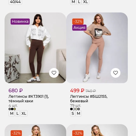
40/44
M
L
XL
Новинка
-32%
Акция
680 ₽
499 ₽
740 ₽
Леггинсы #КТ3901 (1),
Леггинсы #БШ2155,
тёмный хаки
бежевый
4 шт.
79 шт.
M
L
XL
S
M
-32%
-32%