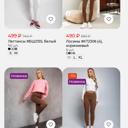
499 ₽
490 ₽
740 ₽
690 ₽
Леггинсы #БШ2155, белый
Лосины #КТ2306 (4),
90 шт.
коричневый
6 шт.
S
M
M
L
XL
Новинка
-11%
Новинка