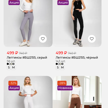
Акция
Акция
499 ₽
499 ₽
740 ₽
740 ₽
Леггинсы #БШ2155, серый
Леггинсы #БШ2155, чёрный
56 шт.
143 шт.
S
M
S
M
-32%
-28%
Акция
Новинка