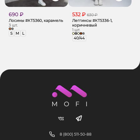
690 ₽
532 ₽
630 ₽
Лосины #КТ5360, карамель
Леггинсы #КТ5336-1,
3 шт.
коричневый
1 шт.
S
M
L
40/44
8 (800) 511-50-88