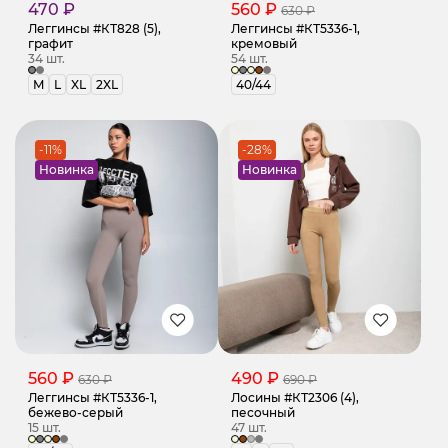
470 ₽
560 ₽
630 ₽
Леггинсы #КТ828 (5),
Леггинсы #КТ5336-1,
графит
кремовый
34 шт.
54 шт.
M
L
XL
2XL
40/44
-11%
-28%
Новинка
Новинка
560 ₽
490 ₽
630 ₽
690 ₽
Леггинсы #КТ5336-1,
Лосины #КТ2306 (4),
бежево-серый
песочный
15 шт.
47 шт.