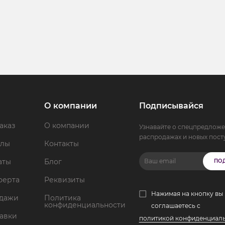
О компании
Подписывайся
аказ
О компании
Узнавайте о спецпредложе
распродажах и новых пост
ллы
Контакты
аты
Блог
ПО
ферта
Реквизиты
Нажимая на кнопку вы
одажи
Политика
конфиденциальности
соглашаетесь с
тавки
политикой конфиденциал