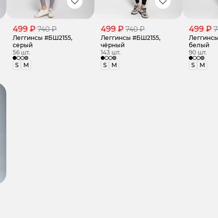
499 ₽
499 ₽
499 ₽
740 ₽
740 ₽
7
Леггинсы #БШ2155,
Леггинсы #БШ2155,
Леггинсы
серый
чёрный
белый
56 шт.
143 шт.
90 шт.
S
M
S
M
S
M