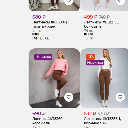
680 ₽
499 ₽
740 ₽
Леггинсы #КТ3901 (1),
Леггинсы #БШ2155,
тёмный хаки
бежевый
4 шт.
79 шт.
M
L
XL
S
M
Новинка
-11%
Новинка
690 ₽
532 ₽
630 ₽
Лосины #КТ5360,
Леггинсы #КТ5336-1,
карамель
коричневый
3 шт.
1 шт.