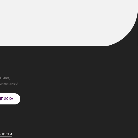
ниях,
уплениях!
ДПИСКА
ьности