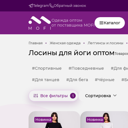
Telegram
Обратный звонок
Одежда оптом
Каталог
от поставщика MOFI
Главная
Женская одежда
Ле
Главная
Женская одежда
Леггинсы и лосины
Лосины для йоги оптом
Товаро
#Спортивные
#Повседневные
#Для ф
#Для танцев
#Для бега
#Чёрные
#Б
Все фильтры
1
Сортировка
Новинка
Новинка