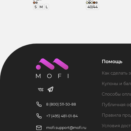
S
M
L
40/44
Помощь
Как сделать з
Купоны и ба
Способы опл
8 (800) 511-50-88
Публичная о
Правила пр
+7 (495) 481-01-84
Условия дос
mofi.support@mofi.ru