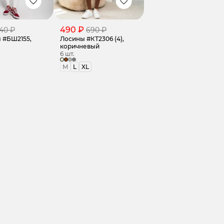
490 ₽
40 ₽
690 ₽
 #БШ2155,
Лосины #КТ2306 (4),
коричневый
6 шт.
M
L
XL