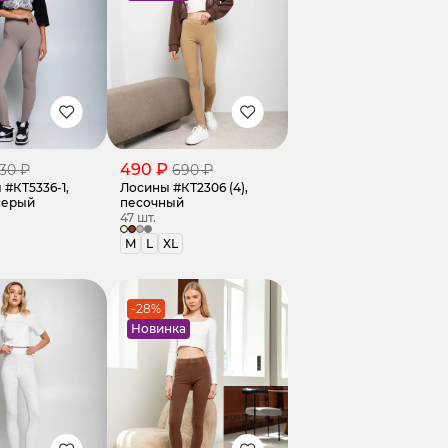
490 ₽
30 ₽
690 ₽
 #КТ5336-1,
Лосины #КТ2306 (4),
серый
песочный
47 шт.
M
L
XL
-28%
Новинка