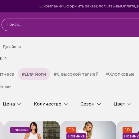
О компании
Оформить заказ
Блог
Отзывы
Оплата
Д
ггинсы и лосины
Для йоги
Для йоги
в:
14
итнеса
#Для йоги
#С высокой талией
#Хлопковые
елые
Цена
Количество
Сезон
Цвет
Новинка
-11%
-11%
Новинка
Новинк