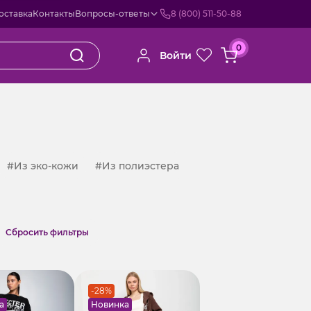
оставка
Контакты
Вопросы-ответы
8 (800) 511-50-88
0
Войти
#Из эко-кожи
#Из полиэстера
Cбросить фильтры
-28%
а
Новинка