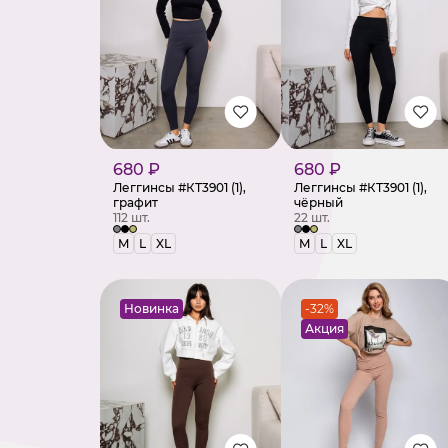
680 ₽
680 ₽
Леггинсы #КТ3901 (1),
Леггинсы #КТ3901 (1),
графит
чёрный
112 шт.
22 шт.
M
L
XL
M
L
XL
Новинка
-32%
Акция