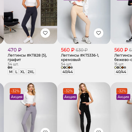
470 ₽
560 ₽
560 ₽
630 ₽
6
Леггинсы #КТ828 (5),
Леггинсы #КТ5336-1,
Леггинсы
графит
кремовый
бежево-
34 шт.
54 шт.
15 шт.
M
L
XL
2XL
40/44
40/44
-32%
-32%
-32%
Акция
Акция
Акция